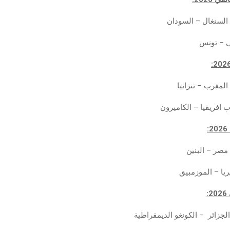
السنغال – السودان
لي – تونس
لمغرب – تنزانيا
وب افريقيا – الكاميرون
مصر – البنين
جيريا – الموزمبيق
لجزائر – الكونغو الديمقراطية