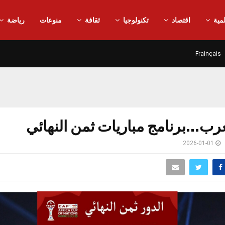
مية
اقتصاد
تكنولوجيا
ثقافة
منوعات
رياضة
Frainçais
رب…برنامج مباريات ثمن النهائي
2026-01-01