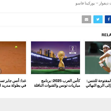
ت ديفوار – بوركينا فاسو
REL
لمفتوحة للتنس:
كأس العرب 2025: برنامج
غدا: أنس جابر تس
لى الربع النهائي
مباريات تونس والقنوات الناقلة
في بطولة مدريد ل