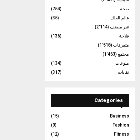
صحة
(754)
عالم الفلك
(35)
غير مصنف
(2٬114)
فلاحة
(136)
متفرقات
(1٬518)
مجتمع
(1٬463)
منوعات
(134)
نقابات
(317)
Categories
(15)
Business
(9)
Fashion
(12)
Fitness