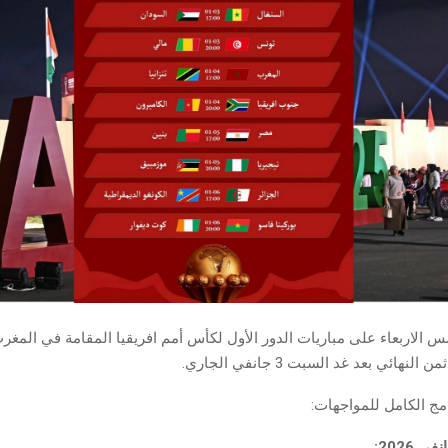
س الاربعاء على مباريات الدور الأول لكأس أمم افريقيا المقامة في المغ
نهائي بعد غد السبت 3 جانفي الجاري.
امج الكامل للمواجهات: