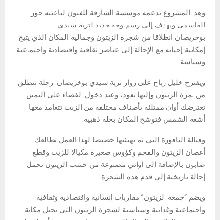
وهذا المشروع تدعمه مؤسسة الشارقة للفنون لباعثته حور
القاسمي ويهدف إلى رسم وجه جديد لتربة سيدي
بوخريصان انطلاقا من شجرة الزيتون وجمالية المكان الذي يتيح
إمكانية إحيائه مع الإحالة إلى عناصر ثقافية واقتصادية واجتماعية
وسياسة.
ويقترح خليل رباح على زوار تربة سيدي بوخريصان رحلة تنطلق
من ثمرة الزيتون وإليها تعود، وعند دخول الفضاء على اليمين
تعترضك أوان ممتلئة بأصناف مختلفة من الزيت تتعامد معها
أشعة الشمس فتوشح المكان بحلة ذهبية.
وقبالة النافورة التي تم تهيئتها خصيصا لهذا العمل تطالعك
أغصان الزيتون والفحم وكؤوس صغيرة مكيالا للزيت وقطع
صابون بالإضافة إلى أواني مصنوعة من خشب الزيتون تحمل
إحالة تاريخية إلى قدم هذه الشجرة.
ويضم “جمعة الزيتون” مقاربات إنسانية واقتصادية وثقافية
واجتماعية وغذائية وسياسية لشجرة الزيتون التي تحتل مكانة