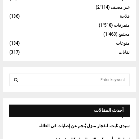
غير مصنف
(2٬114)
فلاحة
(136)
متفرقات
(1٬518)
مجتمع
(1٬463)
منوعات
(134)
نقابات
(317)
S
e
a
S
r
c
E
h
أحدث المقالات
f
A
o
سيدي ثابت: انفجار منزل يُنجم عن إصابات في العائلة
r
R
: