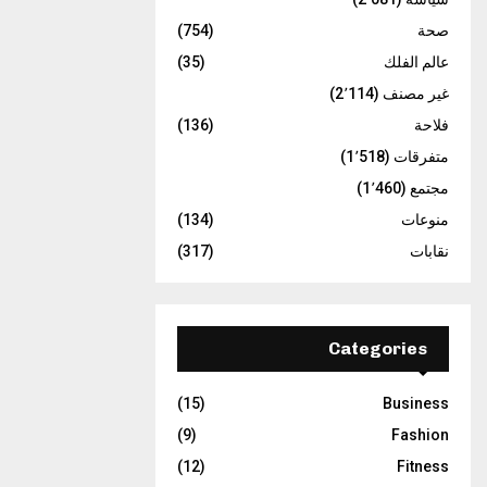
صحة
(754)
عالم الفلك
(35)
غير مصنف
(2٬114)
فلاحة
(136)
متفرقات
(1٬518)
مجتمع
(1٬460)
منوعات
(134)
نقابات
(317)
Categories
(15)
Business
(9)
Fashion
(12)
Fitness