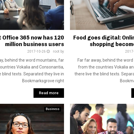
 Office 365 now has 120
Food goes digital: Onl
million business users
shopping becom
2017-10-26
root
by
2017
ay, behind the word mountains, far
Far far away, behind the word
ountries Vokalia and Consonantia,
from the countries Vokalia a
e blind texts. Separated they live in
there live the blind texts. Separa
Bookmarksgrove right
Bookma
Read more
Business