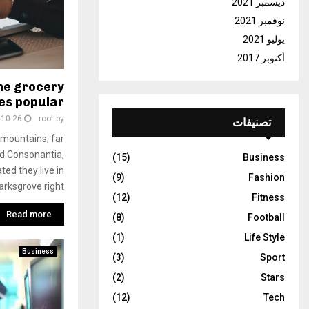
ديسمبر 2021
نوفمبر 2021
يوليو 2021
أكتوبر 2017
ine grocery
es popular
-10-26
root
by
تصنيفات
 mountains, far
nd Consonantia,
(15)
Business
ted they live in
(9)
Fashion
rksgrove right
(12)
Fitness
Read more
(8)
Football
(1)
Life Style
Business
(3)
Sport
(2)
Stars
(12)
Tech