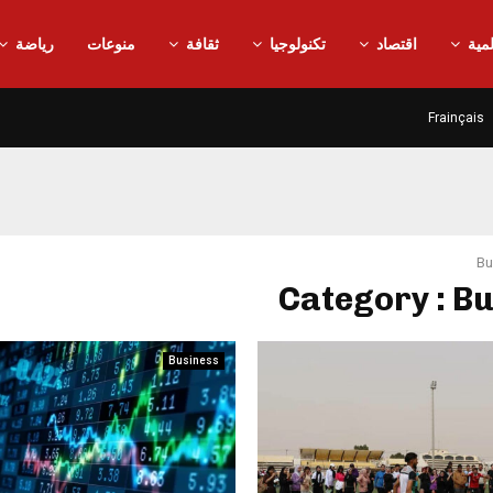
مية
اقتصاد
تكنولوجيا
ثقافة
منوعات
رياضة
Frainçais
Bu
Category : B
Business