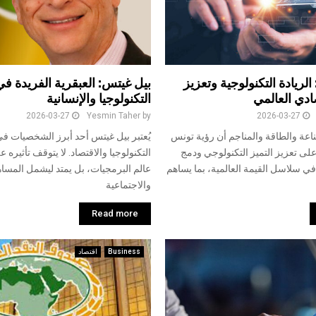
ونس 2035: الريادة التكنولوجية وتعزيز
بيل غيتس: العبقرية الفريدة في
ادي العالمي
التكنولوجيا والإنسانية
2026-03-27
Yesmin Taher
by
2026-03-27
اعة والطاقة والمناجم أن رؤية تونس
يُعتبر بيل غيتس أحد أبرز الشخصيات في
2 تركز على تعزيز التميز التكنولوجي ودمج
التكنولوجيا والاقتصاد. لا يتوقف تأثيره
في سلاسل القيمة العالمية، بما يساهم
عالم البرمجيات، بل يمتد ليشمل المساه
والاجتماعية
Read more
Business
اقتصاد