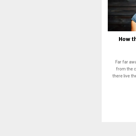
How t
Far far aw
from the c
there live th