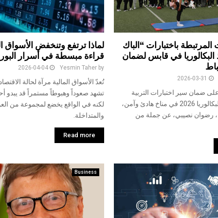
ت المرتبطة باختبارات “الباك
لماذا ترتفع وتنخفض الأسواق ال
 البكالوريا في قابس لضمان
قراءة مبسطة في أسرار البور
باط
2026-04-04
Yesmin Taher
by
2026-03-31
تُعدّ الأسواق المالية مرآة لحالة الاقتص
ى ضمان سير اختبارات التربية
تشهد صعوداً وهبوطاً مستمراً قد يبدو أحيان
البدنية لمناظرة البكالوريا 2026 في مناخ هادئ وآمن،
لكنه في الواقع يخضع لمجموعة من العو
، رضوان نصيبي، عن جملة من
والمتداخلة.
Read more
Business