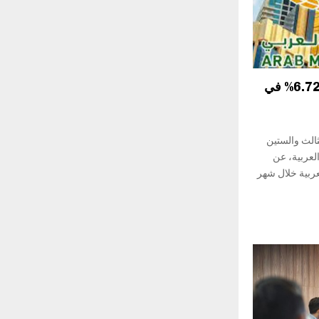
بورصة تونس تسجل ارتفاعًا بـ6.72% في
الث والستين
لعربية، عن
عربية خلال شهر