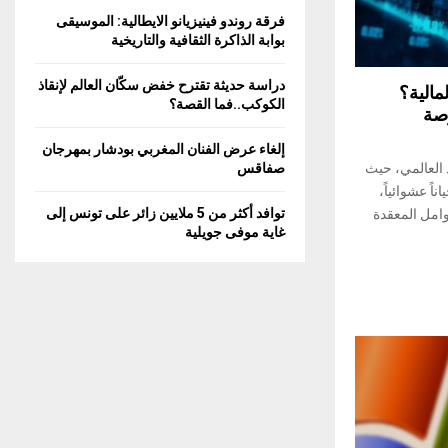
C
فرقة روندو فينيزيانو الايطالية: الموسيقى
بوابة الذاكرة الثقافية والتاريخية
H
دراسة حديثة تقترح خفض سكّان العالم لإنقاذ
مالية؟
الكوكب..فما القصة؟
صة
إلغاء عرض الفنان المغربي بودشار بمهرجان
اد العالمي، حيث
صفاقس
اً عشوائياً،
توافد أكثر من 5 ملايين زائر على تونس إلى
امل المعقدة
غاية موفى جويلية