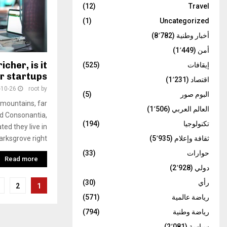
(12)
Travel
(1)
Uncategorized
أخبار وطنية
(8٬782)
أمن
(1٬449)
cher, is it
إيقافات
(525)
r startups?
اقتصاد
(1٬231)
-10-26
root
by
البوم صور
(5)
 mountains, far
العالم العربي
(1٬506)
nd Consonantia,
تكنولوجيا
(194)
ted they live in
ثقافة وإعلام
(5٬935)
rksgrove right
حوارات
(33)
Read more
دولي
(2٬928)
تعدد
رأي
(30)
2
1
رياضة عالمية
(571)
صفحات
رياضة وطنية
(794)
المقالات
سياسة
(2٬081)