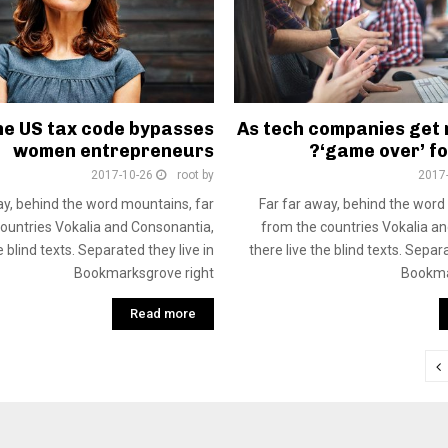
he US tax code bypasses
As tech companies get ri
women entrepreneurs
‘game over’ fo
2017-10-26
root
by
2017
ay, behind the word mountains, far
Far far away, behind the word
ountries Vokalia and Consonantia,
from the countries Vokalia a
e blind texts. Separated they live in
there live the blind texts. Separa
Bookmarksgrove right
Bookma
Read more