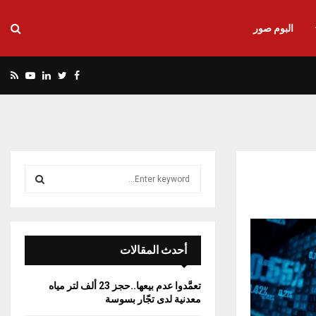
البوم صور
utube
Rss
Linkedin
Twitter
Facebook
S
e
a
S
r
c
E
h
أحدث المقالات
f
A
o
تعمَّدوا عدم بيعها..حجز 23 ألف لتر مياه
r
R
معدنية لدى تجّار بسوسة
: