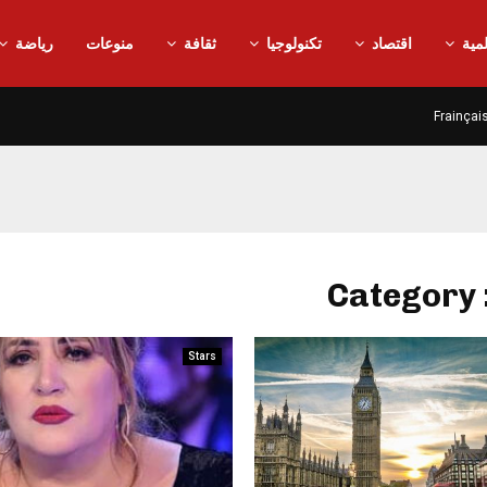
مية
اقتصاد
تكنولوجيا
ثقافة
منوعات
رياضة
Frainçai
Category 
Stars