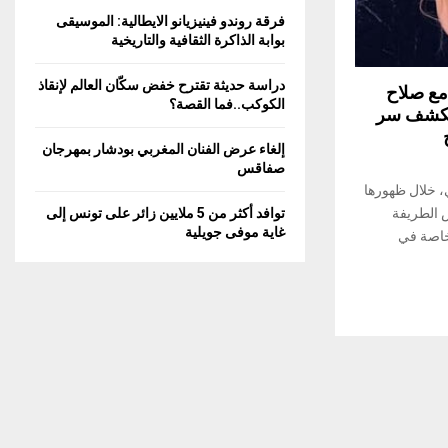
C
فرقة روندو فينيزيانو الايطالية: الموسيقى
بوابة الذاكرة الثقافية والتاريخية
H
دراسة حديثة تقترح خفض سكّان العالم لإنقاذ
مع صلاح
الكوكب..فما القصة؟
وتكشف سر
إلغاء عرض الفنان المغربي بودشار بمهرجان
صفاقس
ي، خلال ظهورها
س الطريفة
توافد أكثر من 5 ملايين زائر على تونس إلى
غاية موفى جويلية
 خاصة في