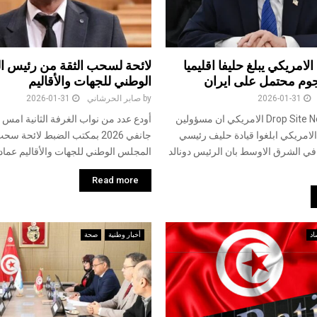
لامريكي يبلغ حليفا اقليميا
لائحة لسحب الثقة من رئيس 
هجوم محتمل على ايران
الوطني للجهات والأقاليم
2026-01-31
by
صابر الحرشاني
2026-01-31
كشف موقع Drop Site News الامريكي ان مسؤولين
لامريكي ابلغوا قيادة حليف رئيسي
جانفي 2026 بمكتب الضبط لائحة
 في الشرق الاوسط بان الرئيس دونالد
المجلس الوطني للجهات والأقاليم عماد
Read more
اد
أخبار وطنية
صحة