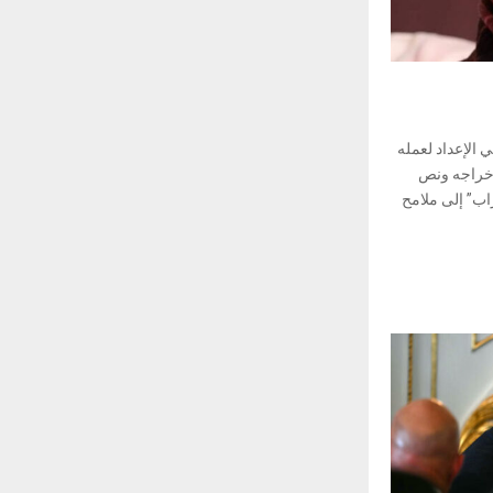
الإعداد لعمله
إخراجه ونص
ب” إلى ملامح