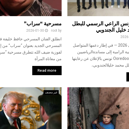
Oore تونس الراعي الرسمي للبطل
مسرحية “سراب”
 خليل الجندوبي
2026-01-30
root
by
2026
انطلق الفنان المسرحي حافظ خليفة في 
تونس، 30 جانفي 2026 — في إطار دعمها المتواصل
المسرحي الجديد بعنوان “سراب” من 
ة الرامية إلى مساندةالرياضيين
لفوزية ضيف الله.تتطرق مسرحية “سرا
التونسيين، تفخر Ooredoo تونس بالإعلان عن رعايتها
من معاناة المرأة
طل محمد خليلالجندوبي،
Read more
غير مصنف