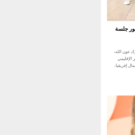
حور جلسة
ك عون الله،
 الإقليمي
ل إفريقيا،