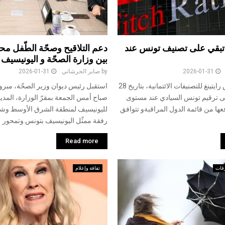
 تبقي على تصنيف تونس عند
دعم التلاقيح وصحّة الطّفل م
بين وزارة الصحّة و اليونيسيف
2026-01-31
by
صابر الحرشاني
2026-01-31
أبقت وكالة فيتش رايتينغ للتصنيفات الائتمانية، بتاريخ 28
استقبل رئيس ديوان وزير الصحّة، مبرو
 2026، على ترقيم تونس السيادي عند مستوى
صباح أمس الجمعة بمقرّ الوزارة، المدير
ا من قائمة الدول المراقبةو تتوافق
لليونيسيف لمنطقة الشرق الأوسط وشما
رفقة ممثّل اليونيسيف بتونس.وتمحور
Read more
قات
ثقافة وإعلام