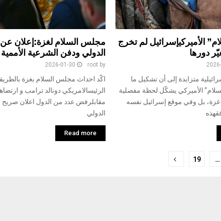
” الأميركيإسرائيل لم تخرج
مجلس السلام لغزة:إعلان عن ان
ّر دورها
الدولي ودفن الشرعية الأممية
2026-01-30
root
by
2026
ائيلية متزايدة إلى أن تشكيل ما
اكّد احداث مجلس السلام بغزة بالطريقة
لام” الأميركي يشكّل لحظة مفصلية
الرئيسالامريكي دونالد ترامب و ارتضاها
زة، بل وفي موقع إسرائيل نفسه
مقابلرفض عدد من الدول اعلان صريح لان
فقهذه
الدولي
Read more
19
…