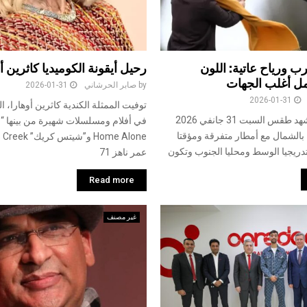
رياح عاتية: اللون
رحيل أيقونة الكوميديا كاثرين أ
مل أغلب الجهات
by
صابر الحرشاني
2026-01-31
2026-01-31
توفيت الممثلة الكندية كاثرين أوهارا، ا
من المتوقع أن يشهد طقس السبت 31 جانفي 2026
في أفلام ومسلسلات شهيرة من بينها “
ة بالشمال مع أمطار متفرقة ومؤقتا
دريجيا الوسط ومحليا الجنوب وتكون
عمر ناهز 71
Read more
غير مصنف