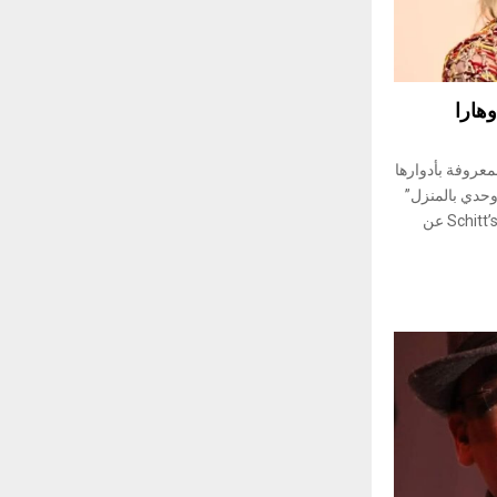
وهارا
لمعروفة بأدوارها
وحدي بالمنزل”
Home Alone و”شيتس كريك” Schitt’s Creek عن