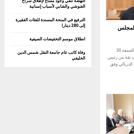
النهضة تنفي وجود مساع لإطلاق سراح
C
الغنوشي والشابي لأسباب إنسانية
H
الترفيع في المنحة المسندة للفئات الفقيرة
إلى 280 دينارا
المجلس
انطلاق موسم التخفيضات الصيفية
أودع عدد من نواب الغرفة الثانية امس الجمعة 30
وفاة كاتب عام جامعة النقل شمس الدين
 سحب ثقة من رئيس
الخليفي
 الدربالي وفق