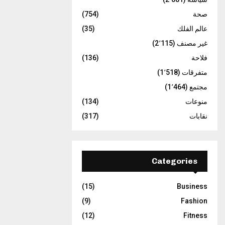
صحة
(754)
عالم الفلك
(35)
غير مصنف
(2٬115)
فلاحة
(136)
متفرقات
(1٬518)
مجتمع
(1٬464)
منوعات
(134)
نقابات
(317)
Categories
(15)
Business
(9)
Fashion
(12)
Fitness