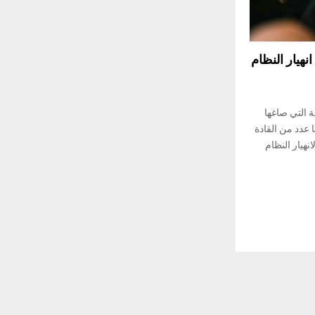
هيار النظام
 التي صاغها
 عدد من القادة
هيار النظام