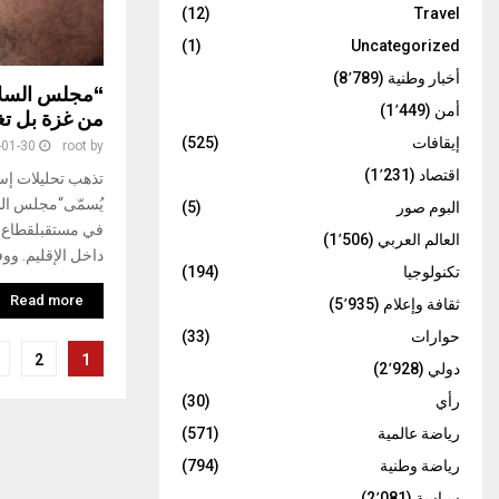
(12)
Travel
(1)
Uncategorized
أخبار وطنية
(8٬789)
“مجلس السلام
أمن
(1٬449)
من غزة بل تغي
إيقافات
(525)
-01-30
root
by
اقتصاد
(1٬231)
تذهب تحليلات إسر
يُسمّى“مجلس الس
البوم صور
(5)
في مستقبلقطاع غ
العالم العربي
(1٬506)
داخل الإقليم. وو
تكنولوجيا
(194)
Read more
ثقافة وإعلام
(5٬935)
حوارات
(33)
تعدد
2
1
دولي
(2٬928)
صفحات
رأي
(30)
المقالات
رياضة عالمية
(571)
رياضة وطنية
(794)
سياسة
(2٬081)