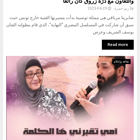
والتعاون مع درّة زروق كان رائعا
by
ريم حمزة
2023-04-29
صابرينا مرناقي هي ممثلة تونسية بدأت مسيرتها الفنية خارج تونس حيث
سبق أن شاركت في المسلسل المصري “النهاية”، الذي قام ببطولته الفنان
يوسف الشريف وعرض
Read more
ثقافة وإعلام