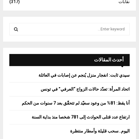
نقابات
(317)
S
e
a
S
r
c
E
h
أحدث المقالات
f
A
o
سيدي ثابت: انفجار منزل يُنجم عن إصابات في العائلة
r
R
:
اتحاد المرأة: تعدّد حالات الزواج “العرفي” في تونس
C
أنا يقظ: 81% من وعود سعيّد لم تتحقّق بعد 7 سنوات من الحكم
H
ارتفاع عدد قتلى الحوادث إلى 781 شخصا منذ بداية السنة
اليوم..سحب قليلة وأمطار منتظرة