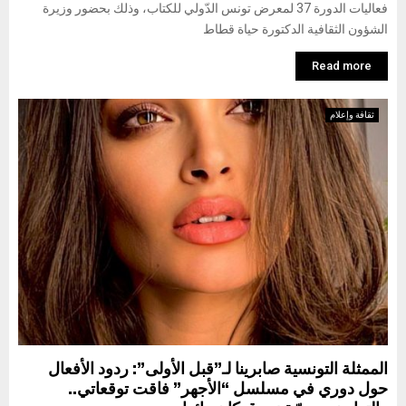
فعاليات الدورة 37 لمعرض تونس الدّولي للكتاب، وذلك بحضور وزيرة
الشؤون الثقافية الدكتورة حياة قطاط
Read more
ثقافة وإعلام
الممثلة التونسية صابرينا لـ”قبل الأولى”: ردود الأفعال
حول دوري في مسلسل “الأجهر” فاقت توقعاتي..