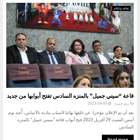
ثقافة وإعلام
قاعة “سيني جميل” بالمنزه السادس تفتح أبوابها من جديد
by
ريم حمزة
2023-04-30
بعد أن تم الإعلان مؤخرا، عن غلقها نهائيا لأسباب مادية بالأساس، أُعيد يوم
أمس السبت 29 أفريل 2023 فتح أبواب قاعة “سيني جميل” بالمنزه
السادس
Read more