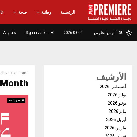
الرئيسية
وطنية
صحة
عال
C
لوس أنجلوس
2026-08-06
Sign in / Join
Anglais
28.1
Home
hly Archives
الأرشيف
Month : أكتوبر 2024
أغسطس 2026
يوليو 2026
ثقافة وإعلام
يونيو 2026
مايو 2026
أبريل 2026
مارس 2026
فبراير 2026