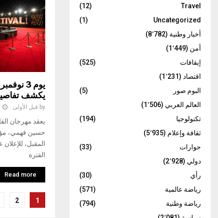
(12)
Travel
(1)
Uncategorized
أخبار وطنية
(8٬782)
أمن
(1٬449)
إيقافات
(525)
اقتصاد
(1٬231)
يوم 3 نوف
البوم صور
(5)
يكشف تفاصيل ا
العالم العربي
(1٬506)
by
قبل الأولى
1
تكنولوجيا
(194)
يعقد مهرجان القا
ثقافة وإعلام
(5٬935)
حوارات
(33)
الفترة
دولي
(2٬928)
Read more
رأي
(30)
رياضة عالمية
(571)
تعدد
2
1
رياضة وطنية
(794)
صفحات
سياسة
(2٬081)