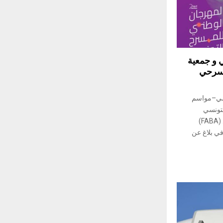
 و جمعية
لمسرحي
نسي–مواسم
لتونسي
بالشراكة مع جمعية عبد الوهاب بن عياد (FABA)
يكروكراد(MICROCRED)، في بلاغ عن