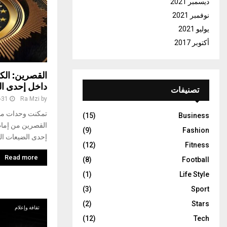
ديسمبر 2021
نوفمبر 2021
يوليو 2021
أكتوبر 2017
القصرين: ال
داخل إحدى ال
تصنيفات
-31
Ra Mzi
by
تمكنت وحدات منط
(15)
Business
القصرين من إماط
(9)
Fashion
إحدى الضيعات الف
(12)
Fitness
Read more
(8)
Football
(1)
Life Style
(3)
Sport
(2)
Stars
ثقافة وإعلام
(12)
Tech