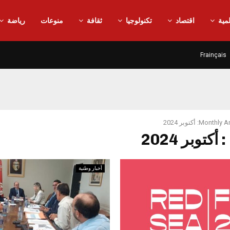
مية
اقتصاد
تكنولوجيا
ثقافة
منوعات
رياضة
Frainçais
Mont: أكتوبر 2024
أخبار وطنية