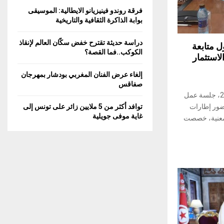
C
فرقة روندو فينيزيانو الايطالية: الموسيقى
بوابة الذاكرة الثقافية والتاريخية
H
دراسة حديثة تقترح خفض سكّان العالم لإنقاذ
 متابعة
الكوكب..فما القصة؟
استثمار
إلغاء عرض الفنان المغربي بودشار بمهرجان
صفاقس
انتظمت، اليوم الخميس 31 أكتوبر 2024، جلسة عمل
ضور إطارات
توافد أكثر من 5 ملايين زائر على تونس إلى
غاية موفى جويلية
معنية، خصصت