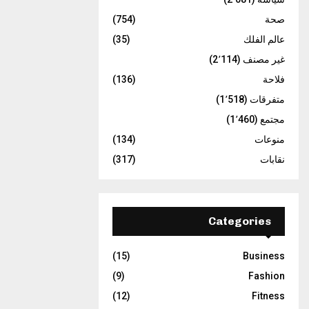
المقالات
صحة
(754)
عالم الفلك
(35)
غير مصنف
(2٬114)
فلاحة
(136)
متفرقات
(1٬518)
مجتمع
(1٬460)
منوعات
(134)
نقابات
(317)
Categories
(15)
Business
(9)
Fashion
(12)
Fitness