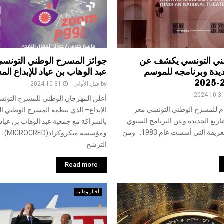
ني التونسي يكشف عن
جوائز المسرح الوطني التونسي
يدة وبرنامجه للموسم
عبد الوهاب بن عياد للإبداع ا
by
قبل الأولى
2024-10-31
2024-10-3
أعلن المهرجان الوطني للمسرح التو
م للمسرح الوطني التونسي معز
الإبداع– الذي ينظمه المسرح الوطني ا
ريع الجديدة وعن البرنامج السنوي
لهذه المؤسسة العريقة التي أسست عام 1983. ومن
ومؤسسة م
الترشح
Read more
أخبار وطنية