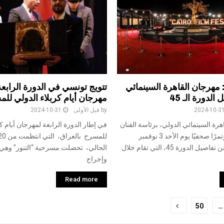
مبر: مهرجان القاهرة السينمائي
تتويج تونسي في الدورة الرابع
لدورة الـ 45
مهرجان أيام كربلاء الدولي لل
2024-10-3
by
قبل الأولى
2024-10-31
هرة السينمائي الدولي، برئاسة الفنان
في إطار الدورة الرابعة لمهرجان أيام كر
حسين فهمي، مؤتمرًا صحفيًا يوم الأحد 3 نوفمبر
المقبل، للإعلان عن تفاصيل الدورة 45، التي تقام خلال
الحالي، تحصلت مسرحية “التنور” وهي 
وإخراج
Read more
50
…