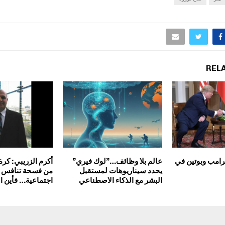
REL
ترامب وبوتين في
عالم بلا وظائف…”لوك فيري”
أكرم الزريبي: كرة
يحدد سيناريوهات لمستقبل
من فسحة تنافس إ
البشر مع الذكاء الاصطناعي
اجتماعية… فأين ال