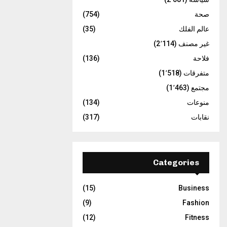
صحة
(754)
عالم الفلك
(35)
غير مصنف
(2٬114)
فلاحة
(136)
متفرقات
(1٬518)
مجتمع
(1٬463)
منوعات
(134)
نقابات
(317)
Categories
(15)
Business
(9)
Fashion
(12)
Fitness