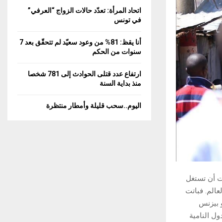
C
اتحاد المرأة: تعدّد حالات الزواج “العرفي”
في تونس
H
أنا يقظ: 81% من وعود سعيّد لم تتحقّق بعد 7
سنوات من الحكم
ارتفاع عدد قتلى الحوادث إلى 781 شخصا
منذ بداية السنة
اليوم..سحب قليلة وأمطار منتظرة
ت أن تستغل
الم. فباتت
و بيزنس
ول النامية