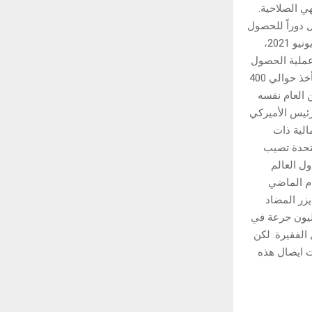
هي الصلاحية.
 دوراً للحصول
على اللقاحات الاميركية وفقا لمخططات فساد باتت مفضوحة، وفق عدد من التقارير. في يونيو 2021،
عملية الحصول
على اللقاحات ضد كورونا المتفشي هناك. في العام 2021 قامت شركة (The DC Group) بأخذ حوالي 400
 العام نفسه
ي ادارة الرئيس الأميركي
الية ذات
متحدة تصيب
ل العالم
ام الماضي
ون جرعة من لقاح فايزر المضاد
لنحو 100 دولة خلال العامين المقبلين. وبحسب تقارير فقد تم توزيع 200 مليون جرعة في
ورونا للدول الفقيرة. لكن
ت ايصال هذه