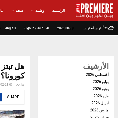
الرئيسية
وطنية
صحة
عال
C
لوس أنجلوس
2026-08-08
Sign in / Join
Anglais
s
23
هل تبتز 
الأرشيف
كورونا؟
أغسطس 2026
يوليو 2026
-02-21
root
by
يونيو 2026
مايو 2026
SHARE
أبريل 2026
مارس 2026
فبراير 2026