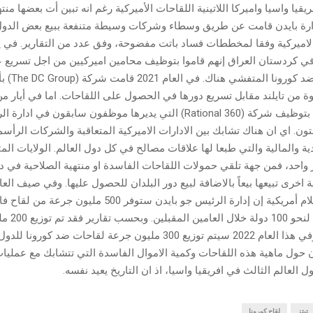
يا واسيا واميركا اللاتينية اللقاحات الأميركية رغم انه تبين أت بعضها منت
ارة بايدن قامت عن طريق وسطاء وشركات وسيطة متنفعة ببيع بعض الدول
 كردستان العراق إنهم قاموا بتوظيف محامين اميركيين من اجل تسريع 
ة من تايلند مقابل تسريع دورها في الحصول على اللقاحات. اما في أيار من
فقد قامت كينيا بتوظيف شركة (Rational 360) التي يديرها موظفون سابقون ف
تون. اي ان هناك تشابك بين الادارات الاميركية المتعاقبة والشركات الرأسم
دية والمالية والتي طبعا لها علاقات مصالح في كل دول العالم. الولايات ال
احد، فمن جهة تلقي حمولات اللقاحات الفاسدة او منتهية الصلاحية في دو
 اخرى تبيعها بيعاً بالاضافة لبيع دور البلدان للحصول عليها. وفي صيف الع
قالت وسائل إعلام أمريكية إن إدارة الرئيس جو بايدن ستوفر 500 ملي
لفيروس كورونا 
العام الماضي وفي هذا العام 2022 سيتم توزيع 300 مليون جرعة لقاحات ضد ك
 حول ماهية هذه اللقاحات وكمية الاموال الفاسدة التي تتشابك مع عمليا
 العالم الثالث في افريقيا واسيا، اذ ان التاريخ يعيد نفسه.
تبتز
لقاح كورونا