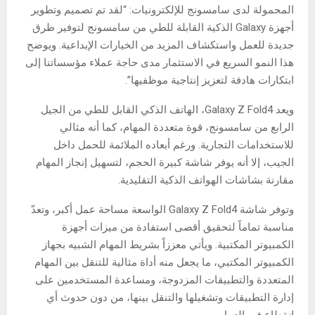
المحمولة لدى سامسونج للإلكترونيات: “لقد تم تصميم وتطوير
أجهزة Galaxy الذكية القابلة للطي من سامسونج لتوفير طرق
جديدة للعمل واستكشاف المزيد من الخيارات الإبداعية. ويوضح
هذا النمو السريع في الاستثمار مدى حاجة عملاء مؤسساتنا إلى
ابتكارات هادفة لتعزيز إنتاجية موظفيها”.
ويعد Galaxy Z Fold4، الهاتف الذكي القابل للطي من الجيل
الرابع من سامسونج، قوة متعددة المهام، كما أنه مثالي
للاستخدامات التجارية. ورغم أبعاده الملائمة للحمل داخل
الجيب، إلا أنه يوفر شاشة كبيرة الحجم، لتسهيل إنجاز المهام
مقارنة بشاشات الهواتف الذكية التقليدية.
وتوفر شاشة Galaxy Z Fold4 الواسعة مساحة عمل أكبر، وتعدّ
مناسبة تماماً لتحقيق أقصى استفادة من ميزات أجهزة
الكمبيوتر المكتبية. ويأتي معززاً بشريط المهام الشبيه بجهاز
الكمبيوتر المكتبي، ما يجعل منه أداة مثالية للتنقل بين المهام
المتعددة والتطبيقات المزدوجة، ومساعدة المستخدمين على
إدارة التطبيقات وتشغيلها والتنقل بينها، من دون حدوث أي