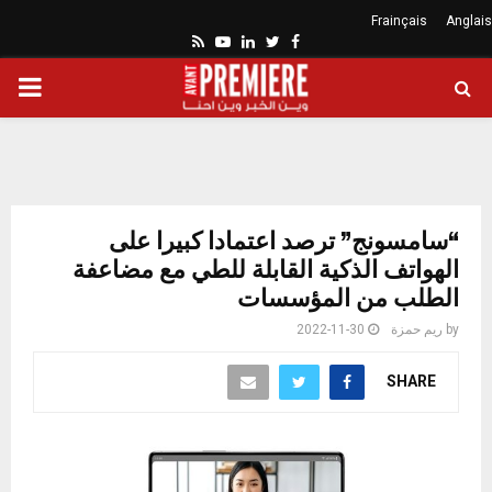
Frainçais
Anglais
Youtube
Rss
Linkedin
Twitter
Facebook
ARY
ENU
“سامسونج” ترصد اعتمادا كبيرا على
الهواتف الذكية القابلة للطي مع مضاعفة
الطلب من المؤسسات
by
ريم حمزة
2022-11-30
SHARE