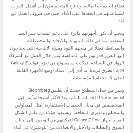
قطاع الخدمات المالية. ويحتاج المتخصصون إلى أفضل الأدوات
لمساعدتهم في الحفاظ على الأداء، حتى في ظروف العمل عن
بُعد.
ويجب أن تكون أجهزتهم قادرة على دعم عمليات سير العمل
المعقدة، بما في ذلك التنبيهات والأبحاث والمخططات
والمحافظ، فضلاً عن منحهم القوة وميزة الإنتاجية التي يحتاجون
إليها لتعزيز قدراتهم على المنافسة. ومن خلال العمل مع الشركاء
الرواد في الصناعة، تمكنت سامسونج من تعزيز فوائد Galaxy Z
Fold4 بطرق فريدة، ما أدى إلى اعتماد أوسع للأجهزة القابلة
للطي لاستخدام المؤسسات.
وتبين من خلال استطلاع حديث أن تطبيق Bloomberg
Professional للخدمات المالية يعدّ الأكثر استخداماً من قبل
المتخصصين في مجال الخدمات الاستثمارية، مثل المتداولين
والمحللين ومديري المحافظ. ويستفيد هؤلاء من عامل الشكل
الفريد لجهاز Galaxy Z Fold لتمكينهم من الوصول إلى بيانات
السوق والتحليلات والأخبار والاتصالات من “بلومبيرغ” في أثناء