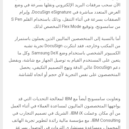
الآن سحب مرفقات البريد الإلكتروني ونقلها بسرعة في وضع
العرض المتعدد مباشرة في DocuSign eSignature، وإبرام
الصفقات بسرعة في أثناء التنقل، وذلك باستخدام القلم S Pen
من سامسونج، وتوقيع Flex Mode المخصص لذلك.
أما بالنسبة إلى المتخصصين الماليين الذين يعملون باستمرار
من المكتب وخارجه، فقد ابتكرت DocuSign تجربة تشبه
الكمبيوتر الشخصي باستخدام وضع Samsung DeX. وكل ما
يتعين على المستخدم القيام به توصيل الجهاز مع شاشة، وبفضل
دعم DocuSign عالي الدقة ونهج التصميم التكيفي، يحصل
المتخصصون على نفس التجربة لأي حجم أو اتجاه للشاشة.
وتعاونت سامسونج أيضاً مع IBM لمعالجة التحديات التي قد
يواجهها المتخصصون الماليون لمساعدة العملاء في أثناء العمل
من أي مكان. وعملت IBM iX، الشريك في تصميم التجارب في
IBM Consulting، مع مؤسسة مالية رائدة لتطوير تجربة الهاتف
المحمول، ومساعدة مستشاري الثروات في الوصول بسرعة