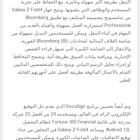
التنقل بطريقة أكثر سهولة وغامرة، مع الحفاظ على تجربة
المستخدم والوظائف التي يتقنونها. ويتيح جهاز Galaxy Z Fold4
من سامسونج بتصميمه المتكيف مع تطبيق Bloomberg
Professional استمرارية العمل بسهولة والقيام بالعديد من
المهام في أثناء التنقل. ويمكن للمستخدمين التبديل بسهولة من
شاشة الغلاف المثالية لمحادثات Bloomberg (IB) الفورية،
والانتقال إلى الشاشة الكبيرة التي تسهل قراءة القصص
الإخبارية، ومراقبة بيانات السوق بطريقة آنية، وتصفح المحافظ
أو إجراء تحليل الرسم البياني. ويتيح ذلك للمتخصصين الماليين
القيام بالأعمال المألوفة بطريقة أفضل على أجهزتهم القابلة
للطي.
وتم أيضاً تحسين برنامج DocuSign الذي يقدم حل التوقيع
الإلكتروني الرائد في العالم، ويستخدمه 24 من أفضل 25 شركة
مدرجة على قائمة Fortune 500 Financial لنظام التشغيل
Android 12L. ويساعد Galaxy Z Fold4 في التخلص من عناء
توقيع الاتفاقيات على الشاشات الكبيرة. ويمكن للمستخدمين