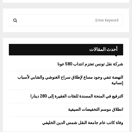
S
e
a
S
r
c
E
h
أحدث المقالات
f
A
o
شركة نقل تونس تعتزم انتداب 580 عونا
r
R
:
النهضة تنفي وجود مساع لإطلاق سراح الغنوشي والشابي لأسباب
C
إنسانية
H
الترفيع في المنحة المسندة للفئات الفقيرة إلى 280 دينارا
انطلاق موسم التخفيضات الصيفية
وفاة كاتب عام جامعة النقل شمس الدين الخليفي