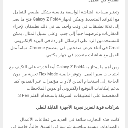
انقطاع في العمل.
وتعتبر مساحة الشاشة الواسعة مناسبة بشكل طبيعي للتعامل
مع النوافذ المتعددة. ويمكن لجهاز Galaxy Z Fold4 فتح ما يصل
إلى ثلاثة تطبيقات في وقت واحد، بما في ذلك تطبيقان لإجراء
المقارنات وعرضهما جنباً إلى جنب. وعلى سبيل المثال، يمكن
للمستخدمين الرد على الرسائل الواردة في البريد الإلكتروني
Gmail في أثناء عرض صفحتين في متصفح Chrome، تماماً مثل
العمل مع شاشات متعددة في جهاز مكتبي.
ومن أهم ما يمتاز به Galaxy Z Fold4 أيضاً قدرته على التكيف مع
احتياجات سير العمل. وتوفر خاصية Flex Mode تجربة من دون
الحاجة إلى استخدام اليدين لأدوات مؤتمرات عبر الفيديو، كما
يدعم إمكانيات التوقيع الإلكتروني أو تدوين الملاحظات
المخصصة على التطبيقات الشريكة باستخدام القلم S Pen.
شراكات قوية لتعزيز تجربة الأجهزة القابلة للطي
كانت هذه التجارب شائعة في العديد من قطاعات الأعمال
والصناعات. وتسود منافسة شرسة في السوق حالياُ، خاصة في