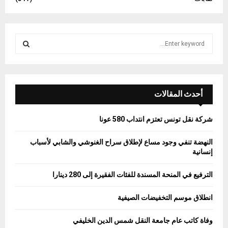
S
e
a
S
r
c
E
h
أحدث المقالات
f
A
o
شركة نقل تونس تعتزم انتداب 580 عونا
r
R
:
النهضة تنفي وجود مساع لإطلاق سراح الغنوشي والشابي لأسباب
C
إنسانية
H
الترفيع في المنحة المسندة للفئات الفقيرة إلى 280 دينارا
انطلاق موسم التخفيضات الصيفية
وفاة كاتب عام جامعة النقل شمس الدين الخليفي