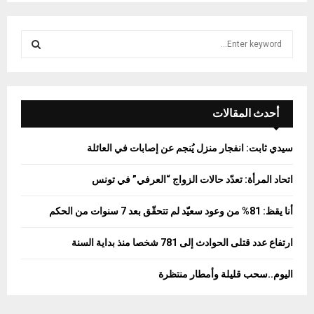
S
e
a
S
r
c
E
h
أحدث المقالات
f
A
o
سيدي ثابت: انفجار منزل يُنجم عن إصابات في العائلة
r
R
:
اتحاد المرأة: تعدّد حالات الزواج “العرفي” في تونس
C
أنا يقظ: 81% من وعود سعيّد لم تتحقّق بعد 7 سنوات من الحكم
H
ارتفاع عدد قتلى الحوادث إلى 781 شخصا منذ بداية السنة
اليوم..سحب قليلة وأمطار منتظرة