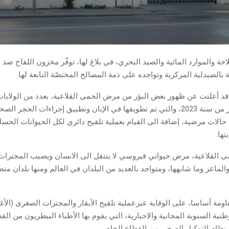
لاحة والموارد المائية والصيد البحري، في بلاغ لها، توفّر مخزون اللقاح ضد 
ة بالصيدلية المركزية وتواجده على ذمة المصالح المختصّة التابعة لها.
 قد أعلنت عن ظهور بعض البؤر من مرض الحمى القلاعية، بعدد من الولاي
نوفمبر وديسمبر من سنة 2023، والتي تم تطويقها في الإبان وتطبيق إجراءات الحج
حالات مرضية، إضافة الى القيام بعملية تلقيح دائري لكل الحيوانات الحسا
تها.
 القلاعية، مرض حيواني فيروسي لا ينتقل الى الانسان ويصيب المجترات
م والماعز وما شابهها، ومتواجد بالعديد من البلدان في العالم ومنها بلدان م
قاومة أساسا، على الوقاية عبرعملية تلقيح الأبقار والمجترات الصغرى (الأغن
طنية السنوية المجانية والاجبارية، التي يقوم بها الأطباء البيطريون من الق
 نظام التوكيل الصحي من القطاع الخاص.