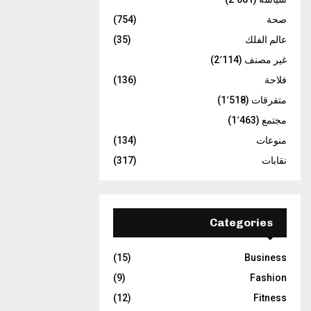
صحة
(754)
عالم الفلك
(35)
غير مصنف
(2٬114)
فلاحة
(136)
متفرقات
(1٬518)
مجتمع
(1٬463)
منوعات
(134)
نقابات
(317)
Categories
(15)
Business
(9)
Fashion
(12)
Fitness