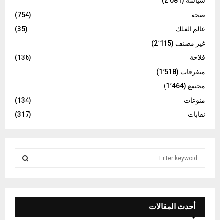
سياسة
(2٬081)
صحة
(754)
عالم الفلك
(35)
غير مصنف
(2٬115)
فلاحة
(136)
متفرقات
(1٬518)
مجتمع
(1٬464)
منوعات
(134)
نقابات
(317)
S
e
a
S
r
c
E
h
أحدث المقالات
f
A