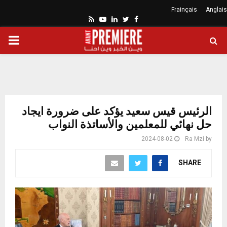
Frainçais
Anglais
Youtube
Rss
Linkedin
Twitter
Facebook
ARY
ENU
الرئيس قيس سعيد يؤكد على ضرورة ايجاد
حل نهائي للمعلمين والأساتذة النواب
2024-08-02
Ra Mzi
by
SHARE