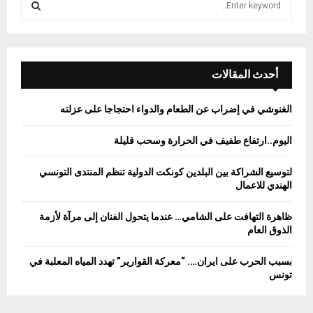
e
a
S
r
c
E
h
أحدث المقالات
f
A
o
الغنوشي في إضراب عن الطعام والدواء احتجاجا على عزلته
r
R
:
اليوم..ارتفاع طفيف في الحرارة وسحب قليلة
C
لتوسيع الشراكة بين البلدين كونكت الدولية تنظم المنتدى التونسي
H
الهندي للاعمال
ظاهرة التهافت على الشامي… عندما يتحول الفنان إلى مرآة لأزمة
الذوق العام
بسبب الحرب على ايران…. “معركة القوارير” تهدد المياه المعلبة في
تونس