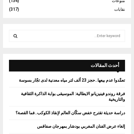
منوعات
(134)
نقابات
(317)
S
e
a
S
r
c
E
h
أحدث المقالات
f
A
o
تعمَّدوا عدم بيعها..حجز 23 ألف لتر مياه معدنية لدى تجّار بسوسة
r
R
:
فرقة روندو فينيزيانو الايطالية: الموسيقى بوابة الذاكرة الثقافية
C
والتاريخية
H
دراسة حديثة تقترح خفض سكّان العالم لإنقاذ الكوكب..فما القصة؟
إلغاء عرض الفنان المغربي بودشار بمهرجان صفاقس