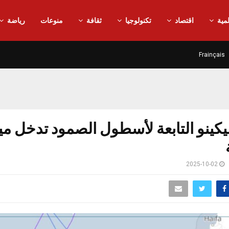
مية
اقتصاد
تكنولوجيا
ثقافة
منوعات
رياضة
Frainçais
كينو التابعة لأسطول الصمود تدخل مي
2025-10-02