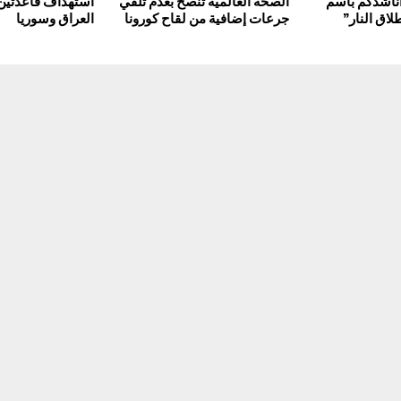
“أناشدكم باسم
الصحة العالمية تنصح بعدم تلقي
استهداف قاعدتين 
طلاق النار”
جرعات إضافية من لقاح كورونا
العراق وسوريا