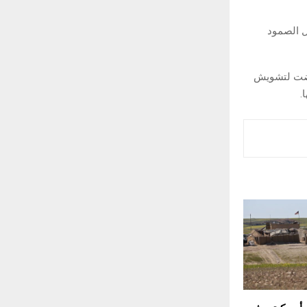
با يتبعون أسطول الصمود
عرضت لتشويش
.