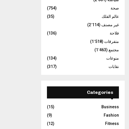
صحة
(754)
عالم الفلك
(35)
غير مصنف
(2٬114)
فلاحة
(136)
متفرقات
(1٬518)
مجتمع
(1٬463)
منوعات
(134)
نقابات
(317)
Categories
(15)
Business
(9)
Fashion
(12)
Fitness