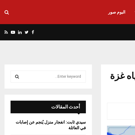
البوم صور
utube
Rss
Linkedin
Twitter
Facebook
اه غزة
S
e
a
S
r
c
E
h
أحدث المقالات
f
A
o
سيدي ثابت: انفجار منزل يُنجم عن إصابات
r
R
في العائلة
: