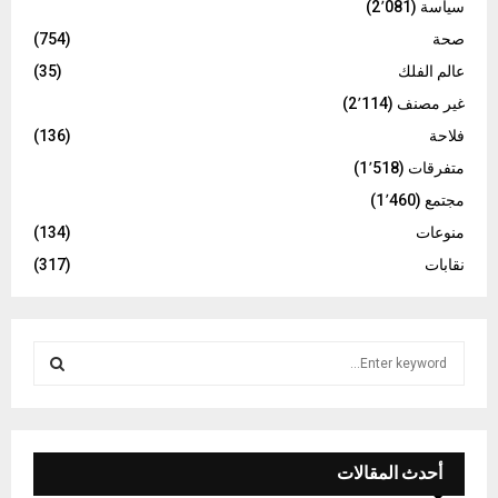
سياسة
(2٬081)
صحة
(754)
عالم الفلك
(35)
غير مصنف
(2٬114)
فلاحة
(136)
متفرقات
(1٬518)
مجتمع
(1٬460)
منوعات
(134)
نقابات
(317)
S
e
a
S
r
c
E
h
أحدث المقالات
f
A