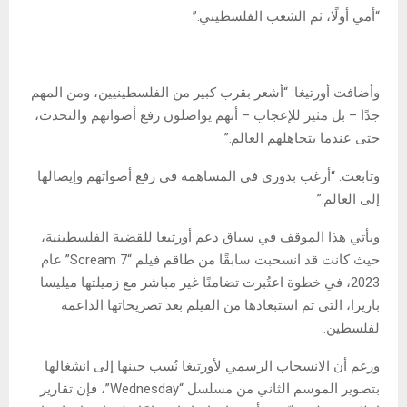
“أمي أولًا، ثم الشعب الفلسطيني.”
وأضافت أورتيغا: “أشعر بقرب كبير من الفلسطينيين، ومن المهم
جدًا – بل مثير للإعجاب – أنهم يواصلون رفع أصواتهم والتحدث،
حتى عندما يتجاهلهم العالم.”
وتابعت: “أرغب بدوري في المساهمة في رفع أصواتهم وإيصالها
إلى العالم.”
ويأتي هذا الموقف في سياق دعم أورتيغا للقضية الفلسطينية،
حيث كانت قد انسحبت سابقًا من طاقم فيلم “Scream 7” عام
2023، في خطوة اعتُبرت تضامنًا غير مباشر مع زميلتها ميليسا
باريرا، التي تم استبعادها من الفيلم بعد تصريحاتها الداعمة
لفلسطين.
ورغم أن الانسحاب الرسمي لأورتيغا نُسب حينها إلى انشغالها
بتصوير الموسم الثاني من مسلسل “Wednesday”، فإن تقارير