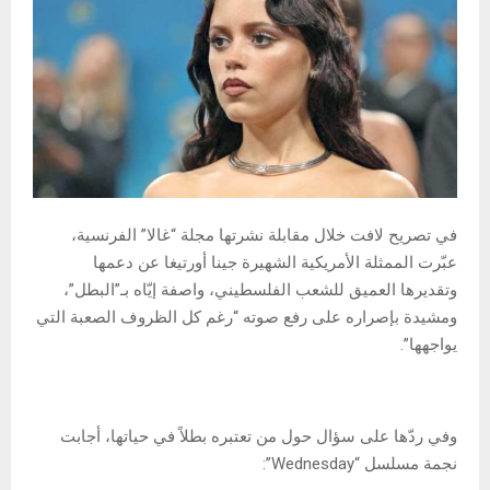
في تصريح لافت خلال مقابلة نشرتها مجلة “غالا” الفرنسية،
عبّرت الممثلة الأمريكية الشهيرة جينا أورتيغا عن دعمها
وتقديرها العميق للشعب الفلسطيني، واصفة إيّاه بـ”البطل”،
ومشيدة بإصراره على رفع صوته “رغم كل الظروف الصعبة التي
يواجهها”.
وفي ردّها على سؤال حول من تعتبره بطلاً في حياتها، أجابت
نجمة مسلسل “Wednesday”: