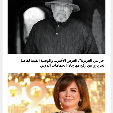
“جرانتي العزيزة”: العرض الأخير… والوصية الفنية لفاضل
الجزيري من ركح مهرجان الحمامات الدولي