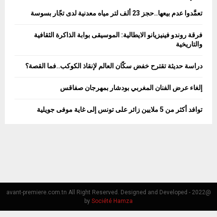
o
تعمَّدوا عدم بيعها..حجز 23 ألف لتر مياه معدنية لدى تجّار بسوسة
r
R
:
فرقة روندو فينيزيانو الايطالية: الموسيقى بوابة الذاكرة الثقافية
C
والتاريخية
H
دراسة حديثة تقترح خفض سكّان العالم لإنقاذ الكوكب..فما القصة؟
إلغاء عرض الفنان المغربي بودشار بمهرجان صفاقس
توافد أكثر من 5 ملايين زائر على تونس إلى غاية موفى جويلية
@2022 - avant-premiere.com.tn All Right Reserved. Designed and Developed
by
Société Hamza