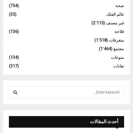
صحة
(754)
عالم الفلك
(35)
غير مصنف
(2٬115)
فلاحة
(136)
متفرقات
(1٬518)
مجتمع
(1٬464)
منوعات
(134)
نقابات
(317)
S
e
a
S
r
c
E
h
أحدث المقالات
f
A
o