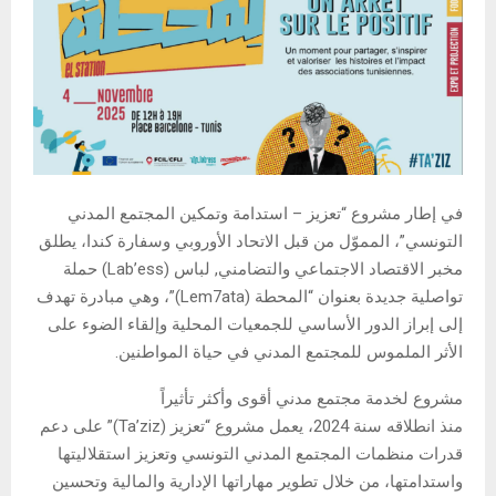
في إطار مشروع “تعزيز – استدامة وتمكين المجتمع المدني
التونسي”، المموّل من قبل الاتحاد الأوروبي وسفارة كندا، يطلق
مخبر الاقتصاد الاجتماعي والتضامني, لباس (Lab’ess) حملة
تواصلية جديدة بعنوان “المحطة (Lem7ata)”، وهي مبادرة تهدف
إلى إبراز الدور الأساسي للجمعيات المحلية وإلقاء الضوء على
الأثر الملموس للمجتمع المدني في حياة المواطنين.
مشروع لخدمة مجتمع مدني أقوى وأكثر تأثيراً
منذ انطلاقه سنة 2024، يعمل مشروع “تعزيز (Ta’ziz)” على دعم
قدرات منظمات المجتمع المدني التونسي وتعزيز استقلاليتها
واستدامتها، من خلال تطوير مهاراتها الإدارية والمالية وتحسين