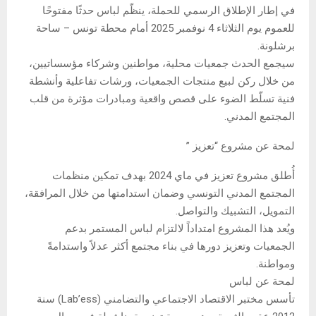
في إطار الإطلاق الرسمي للحملة، ينظّم لباس حدثًا مفتوحًا
للعموم يوم الثلاثاء 4 نوفمبر 2025 أمام محطة تونس – ساحة
برشلونة.
سيجمع الحدث جمعيات محلية، مواطنين وشركاء مؤسساتيين،
من خلال ركن لبيع منتجات الجمعيات، ورشات تفاعلية وأنشطة
فنية تسلّط الضوء على قصص واقعية ومبادرات مؤثرة من قلب
المجتمع المدني.
لمحة عن مشروع “تعزيز ”
أُطلق مشروع تعزيز في ماي 2024 بهدف تمكين منظمات
المجتمع المدني التونسي وضمان استدامتها من خلال المرافقة،
التمويل، التشبيك والتواصل.
ويُعد هذا المشروع امتداداً لالتزام لباس المستمر بدعم
الجمعيات وتعزيز دورها في بناء مجتمع أكثر عدلاً واستدامةً
ومواطنة.
لمحة عن لباس
تأسس مختبر الاقتصاد الاجتماعي والتضامني (Lab’ess) سنة