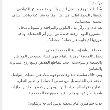
حوكمتها.
ويُنفّذ المشروع من قبل لباس بالشراكة مع مركز الكواكبي
للانتقال الديمقراطي، في إطار مقاربة تشاركية تواكب أهداف
التنمية المستدامة.
بعد عام أول ركّز على التكوين والمرافقة والتمويل، يدخل
المشروع اليوم مرحلة جديدة من إبراز أثر الجمعيات ودعم
صورتها الإيجابية عبر حملة “المحطة”.
لمحطة.. رواية إيجابية للمجتمع المدني
تحمل “المحطة” رمزية اللقاء، فهي فضاء يجمع بين المواطن
والجمعية والمؤسسة، حيث تتقاطع القصص وتنبع روح المبادرة
والتضامن.
ومن خلال سلسلة فيديوهات توعوية تبثّ عبر منصات التواصل
الاجتماعي الخاصة بلياس، تسعى الحملة إلى تغيير النظرة
التقليدية تجاه الجمعيات التونسية وإبراز قصص نجاح وإنجازات
واقعية تعبّر عن روح الإبداع والمسؤولية المجتمعية.
حدث جماهيري أمام محطة تونس (ساحة برشلونة)