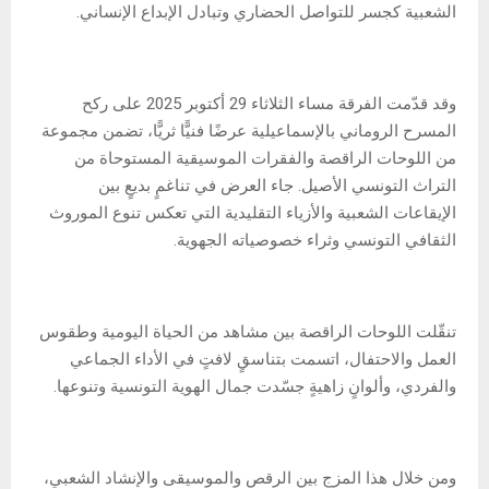
الشعبية كجسر للتواصل الحضاري وتبادل الإبداع الإنساني.
وقد قدّمت الفرقة مساء الثلاثاء 29 أكتوبر 2025 على ركح
المسرح الروماني بالإسماعيلية عرضًا فنيًّا ثريًّا، تضمن مجموعة
من اللوحات الراقصة والفقرات الموسيقية المستوحاة من
التراث التونسي الأصيل. جاء العرض في تناغمٍ بديعٍ بين
الإيقاعات الشعبية والأزياء التقليدية التي تعكس تنوع الموروث
الثقافي التونسي وثراء خصوصياته الجهوية.
تنقّلت اللوحات الراقصة بين مشاهد من الحياة اليومية وطقوس
العمل والاحتفال، اتسمت بتناسقٍ لافتٍ في الأداء الجماعي
والفردي، وألوانٍ زاهيةٍ جسّدت جمال الهوية التونسية وتنوعها.
ومن خلال هذا المزج بين الرقص والموسيقى والإنشاد الشعبي،