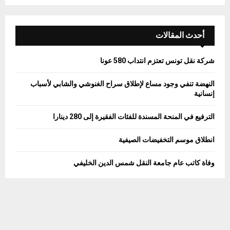
a
S
r
c
E
h
أحدث المقالات
f
A
o
شركة نقل تونس تعتزم انتداب 580 عونا
r
R
:
النهضة تنفي وجود مساع لإطلاق سراح الغنوشي والشابي لأسباب
C
إنسانية
H
الترفيع في المنحة المسندة للفئات الفقيرة إلى 280 دينارا
انطلاق موسم التخفيضات الصيفية
وفاة كاتب عام جامعة النقل شمس الدين الخليفي