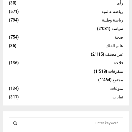
رأي
(30)
رياضة عالمية
(571)
رياضة وطنية
(794)
سياسة
(2٬081)
صحة
(754)
عالم الفلك
(35)
غير مصنف
(2٬115)
فلاحة
(136)
متفرقات
(1٬518)
مجتمع
(1٬464)
منوعات
(134)
نقابات
(317)
S
e