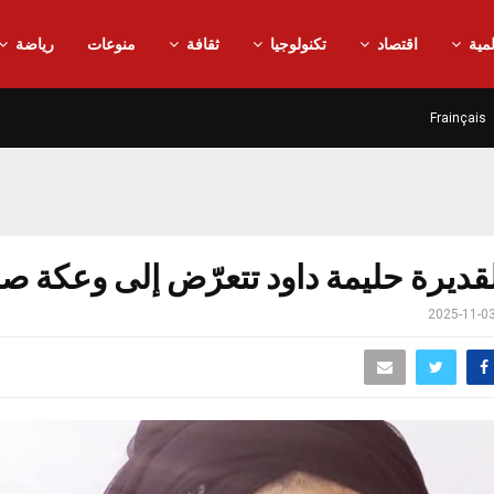
مية
اقتصاد
تكنولوجيا
ثقافة
منوعات
رياضة
Frainçais
القديرة حليمة داود تتعرّض إلى وعكة ص
2025-11-0