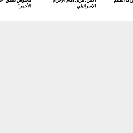
اما الفيلم
الأمن: هزيل أمام الإجرام
محنوش تطلق “جين
الإسرائيلي
الأحمر”