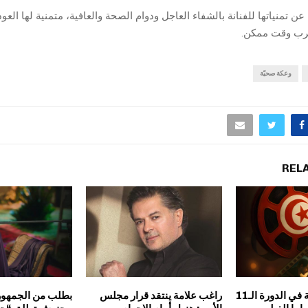
عن تمنياتها للفنانة بالشفاء العاجل ودوام الصحة والعافية، متمنية لها العو
رب وقت ممكن.
وعكة صحيّة
REL
مشاركة 20 دولة في الدورة الـ11
راغب علامة ينتقد قرار مجلس
بطلب من الجمهور