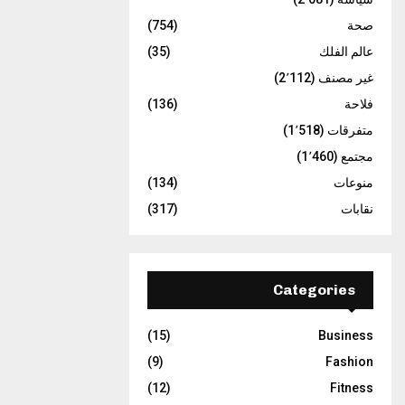
صحة
(754)
عالم الفلك
(35)
غير مصنف
(2٬112)
فلاحة
(136)
متفرقات
(1٬518)
مجتمع
(1٬460)
منوعات
(134)
نقابات
(317)
Categories
(15)
Business
(9)
Fashion
(12)
Fitness