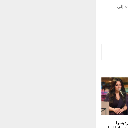
دة إلى
: يسرا