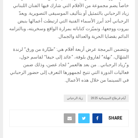
خاصاً يضم مجموعة من الأفلام التي شارك فيها الفنان اللبناني
زياد الرحباني بالتمثيل أو بتأليف الموسيقى التصويرية. ويعدّ
الرحباني أحد أبرز الأسماء الفنية التي ارتبطت أعمالها بنبض
بيروت ووجعها، وتميّزت كتاباته بمرارة الواقع وسخريته، وبالتزامه
الدائم بقضايا الحرية والعدالة والجمال.
وتتضمن البرمجة عرض أربعة أفلام هي: “طيّارة من ورق” لرندة
الشهّال، “نهلة” لفاروق بلوفة، “عائد إلى حيفا” لقاسم حول،
و”زياد الرحباني… من بعد هالعمر” لجاد غصن، وذلك ضمن
فعاليات الدورة التي تتيح لجمهورها التعرف إلى حضور الرحباني
في السينما من خلال هذه الأعمال.
أيام قرطاج السينمائية 2025
زياد الرحباني
SHARE