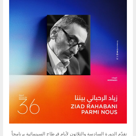
تقدّم الدورة السادسة والثلاثون لأيام قرطاج السينمائية برنامجاً