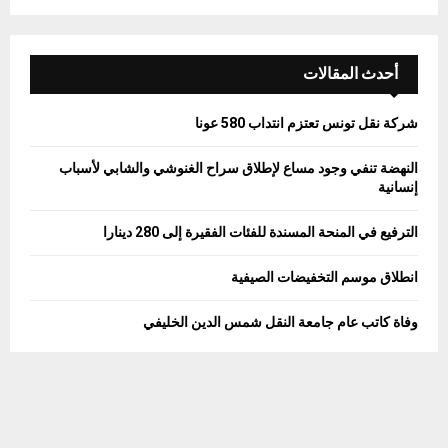
a
S
r
c
E
h
أحدث المقالات
f
A
o
شركة نقل تونس تعتزم انتداب 580 عونا
r
R
:
النهضة تنفي وجود مساع لإطلاق سراح الغنوشي والشابي لأسباب
C
إنسانية
H
الترفيع في المنحة المسندة للفئات الفقيرة إلى 280 دينارا
انطلاق موسم التخفيضات الصيفية
وفاة كاتب عام جامعة النقل شمس الدين الخليفي