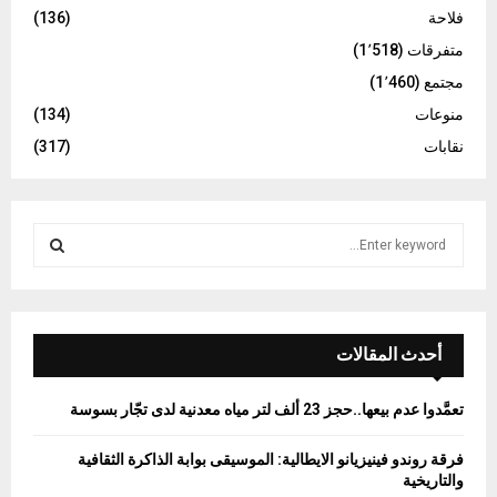
فلاحة
(136)
متفرقات
(1٬518)
مجتمع
(1٬460)
منوعات
(134)
نقابات
(317)
S
e
a
S
r
c
E
h
أحدث المقالات
f
A
o
تعمَّدوا عدم بيعها..حجز 23 ألف لتر مياه معدنية لدى تجّار بسوسة
r
R
:
فرقة روندو فينيزيانو الايطالية: الموسيقى بوابة الذاكرة الثقافية
C
والتاريخية