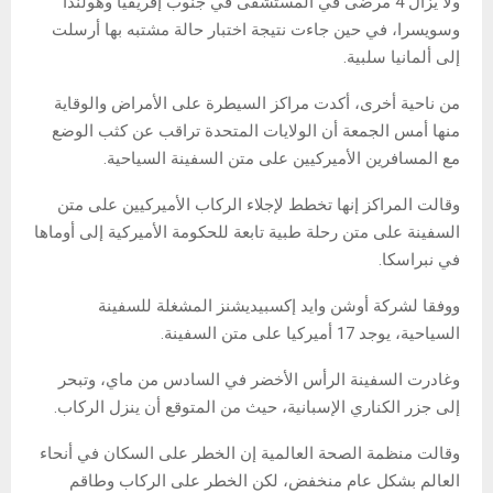
ولا يزال 4 مرضى في المستشفى في جنوب إفريقيا وهولندا
وسويسرا، في حين جاءت نتيجة اختبار حالة مشتبه بها أرسلت
إلى ألمانيا سلبية.
من ناحية أخرى، أكدت مراكز السيطرة على الأمراض والوقاية
منها أمس الجمعة أن الولايات المتحدة تراقب عن كثب الوضع
مع المسافرين الأميركيين على متن السفينة السياحية.
وقالت المراكز إنها تخطط لإجلاء الركاب الأميركيين على متن
السفينة على متن رحلة طبية تابعة للحكومة الأميركية إلى أوماها
في نبراسكا.
ووفقا لشركة أوشن وايد إكسبيديشنز المشغلة للسفينة
السياحية، يوجد 17 أميركيا على متن السفينة.
وغادرت السفينة الرأس الأخضر في السادس من ماي، وتبحر
إلى جزر الكناري الإسبانية، حيث من المتوقع أن ينزل الركاب.
وقالت منظمة الصحة العالمية إن الخطر على السكان في أنحاء
العالم بشكل عام منخفض، لكن الخطر على الركاب وطاقم