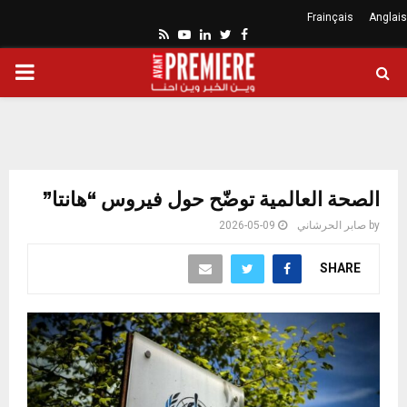
Frainçais
Anglais
Youtube
Rss
Linkedin
Twitter
Facebook
ARY
ENU
الصحة العالمية توضّح حول فيروس “هانتا”
by
صابر الحرشاني
2026-05-09
SHARE