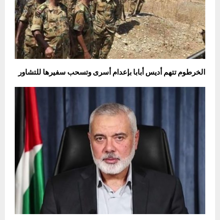
الخرطوم تتهم أديس أبابا بإعدام أسرى وتسحب سفيرها للتشاور