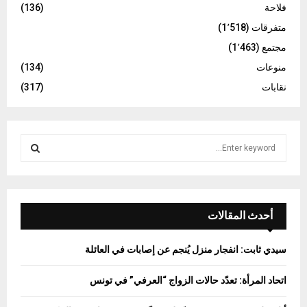
فلاحة
(136)
متفرقات
(1٬518)
مجتمع
(1٬463)
منوعات
(134)
نقابات
(317)
S
e
a
S
r
c
E
h
أحدث المقالات
f
A
o
سيدي ثابت: انفجار منزل يُنجم عن إصابات في العائلة
r
R
:
اتحاد المرأة: تعدّد حالات الزواج “العرفي” في تونس
C