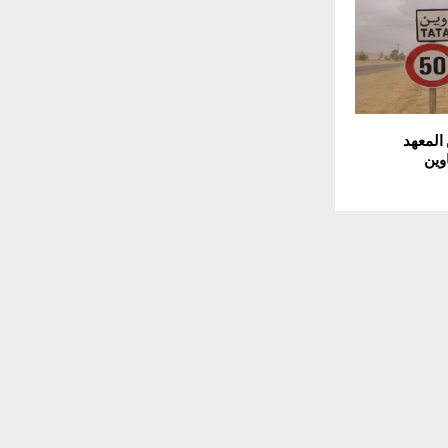
 المعهد
وين