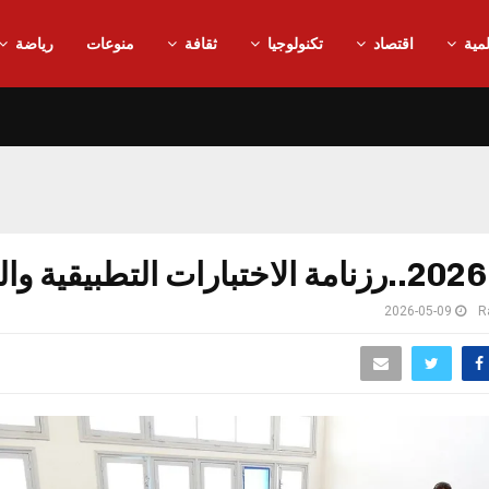
مية
اقتصاد
تكنولوجيا
ثقافة
منوعات
رياضة
ة
2026-05-09
R