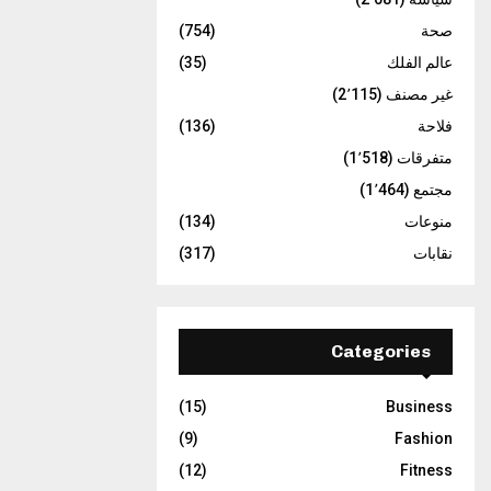
صحة
(754)
عالم الفلك
(35)
غير مصنف
(2٬115)
فلاحة
(136)
متفرقات
(1٬518)
مجتمع
(1٬464)
منوعات
(134)
نقابات
(317)
Categories
(15)
Business
(9)
Fashion
(12)
Fitness