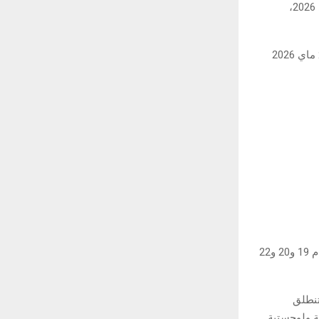
فيما تُجرى الأشغال التطبيقية في مادة التكنولوجيا أيام 14 و15 و16 و18 و20 و22 و23 ماي 2026،
وفيما يتعلق بالاختبارات التطبيقية في مواد الإعلامية، فقد حُددت أيام 16 و19 و20 و21 و23 ماي 2026
أما الاختبار التطبيقي والشفوي في مادة الاختصاص الرياضي لشعبة الرياضة، فسينتظم أيام 19 و20 و22
 البكالوريا دورة 2026، حيث ستنطلق
سط استعدادات تنظيمية ولوجستية