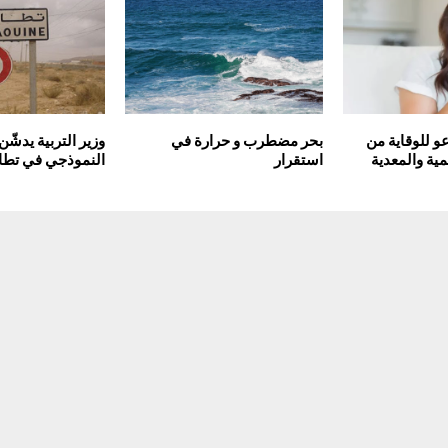
و للوقاية من
بحر مضطرب و حرارة في
وزير التربية يدشّن
ية والمعدية
استقرار
النموذجي في تطا