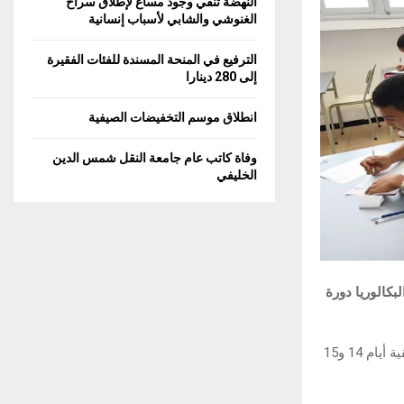
النهضة تنفي وجود مساع لإطلاق سراح
C
الغنوشي والشابي لأسباب إنسانية
H
الترفيع في المنحة المسندة للفئات الفقيرة
إلى 280 دينارا
انطلاق موسم التخفيضات الصيفية
وفاة كاتب عام جامعة النقل شمس الدين
الخليفي
بكالوريا دورة
وبحسب المعطيات الواردة في البلاغ، تنطلق الاختبارات الشفوية في مادة التربية الموسيقية أيام 14 و15