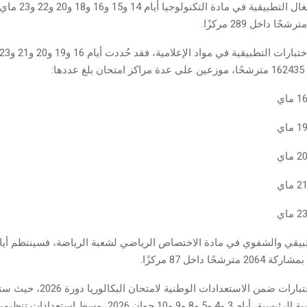
ا:
وتندرج هذه الاختبارات ضمن الاستعدادات الوطنية لامتحان
الاختبارات الكتابية الرئيسية، أيام 3 و4 و5 و8 و9 و10 جوان 2026، و