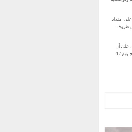
كانت قد انطلقت يوم 6 ماي الجاري، على امتداد
ي نفس ظروف
2026 يوم الثلاثاء 23 جوان القادم، على أن
تجرى اختبارات دورة المراقبة أيام 29 و30 جوان و1 و2 جويلية 2026، ليتمّ الإعلان عن النتائج يوم 12