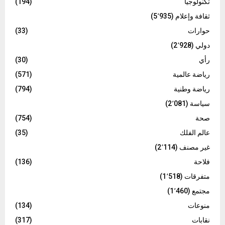
تكنولوجيا
(194)
ثقافة وإعلام
(5٬935)
حوارات
(33)
دولي
(2٬928)
رأي
(30)
رياضة عالمية
(571)
رياضة وطنية
(794)
سياسة
(2٬081)
صحة
(754)
عالم الفلك
(35)
غير مصنف
(2٬114)
فلاحة
(136)
متفرقات
(1٬518)
مجتمع
(1٬460)
منوعات
(134)
نقابات
(317)