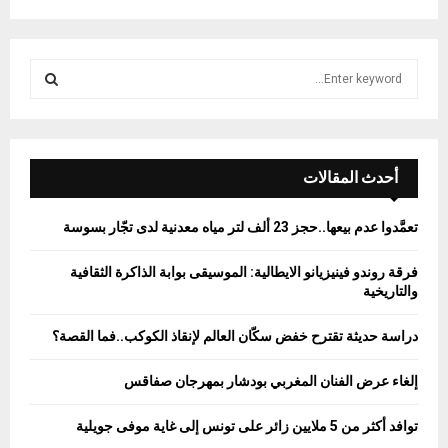
S
e
a
S
r
c
E
h
أحدث المقالات
f
A
o
تعمَّدوا عدم بيعها..حجز 23 ألف لتر مياه معدنية لدى تجّار بسوسة
r
R
:
فرقة روندو فينيزيانو الايطالية: الموسيقى بوابة الذاكرة الثقافية
C
والتاريخية
H
دراسة حديثة تقترح خفض سكّان العالم لإنقاذ الكوكب..فما القصة؟
إلغاء عرض الفنان المغربي بودشار بمهرجان صفاقس
توافد أكثر من 5 ملايين زائر على تونس إلى غاية موفى جويلية