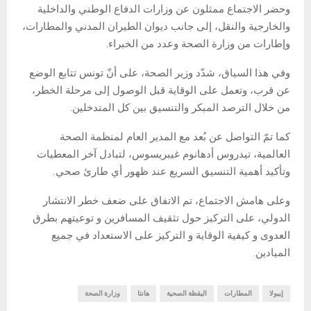
وحضر الاجتماع ممثلون عن وزارات الدفاع الوطني والداخلية
والخارجية والنقل، إلى جانب ديوان الطيران المدني والمطارات،
وإطارات من وزارة الصحة وعدد من الخبراء.
وفي هذا السياق، شدّد وزير الصحة، على أنّ تونس تتابع الوضع
عن قرب، وتعمل على الوقاية قبل الوصول إلى مرحلة الخطر،
من خلال الترصد المبكر والتنسيق بين كل المتدخلين.
كما تمّ التواصل عن بُعد مع المدير العام لمنظمة الصحة
العالمية، تيدروس أدهانوم غيبريسوس، لتبادل آخر المعطيات
وتأكيد أهمية التنسيق السريع عند ظهور أي طارئ صحي.
وعلى هامش الاجتماع، تم الاتفاق على ضعف خطر الانتشار
الدولي، على التركيز حول تثقيف المسافرين و توعيتهم بطرق
العدوى و كيفية الوقاية و التركيز على الاستعداد في جميع
الميادين.
إيبولا
المطارات
اليقظة الصحية
هانتا
وزارة الصحة