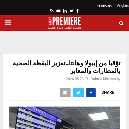
Frainçais
Anglais
Youtube
Rss
Linkedin
Twitter
Facebook
ARY
ENU
توّقيا من إيبولا وهانتا..تعزيز اليقظة الصحية
بالمطارات والمعابر
2026-05-23
Rahma Khmissi
by
SHARE