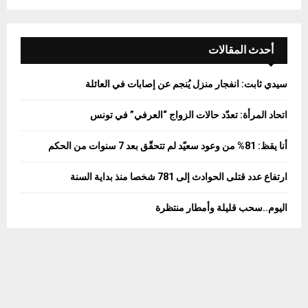
a
S
r
c
E
h
أحدث المقالات
f
A
o
سيدي ثابت: انفجار منزل يُنجم عن إصابات في العائلة
r
R
:
اتحاد المرأة: تعدّد حالات الزواج “العرفي” في تونس
C
أنا يقظ: 81% من وعود سعيّد لم تتحقّق بعد 7 سنوات من الحكم
H
ارتفاع عدد قتلى الحوادث إلى 781 شخصا منذ بداية السنة
اليوم..سحب قليلة وأمطار منتظرة