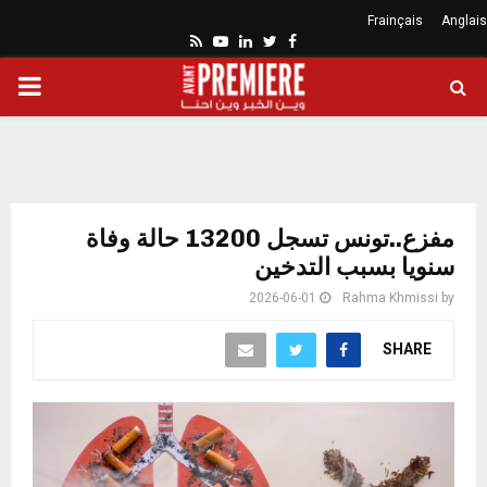
Frainçais
Anglais
Youtube
Rss
Linkedin
Twitter
Facebook
ARY
ENU
مفزع..تونس تسجل 13200 حالة وفاة
سنويا بسبب التدخين
2026-06-01
Rahma Khmissi
by
SHARE