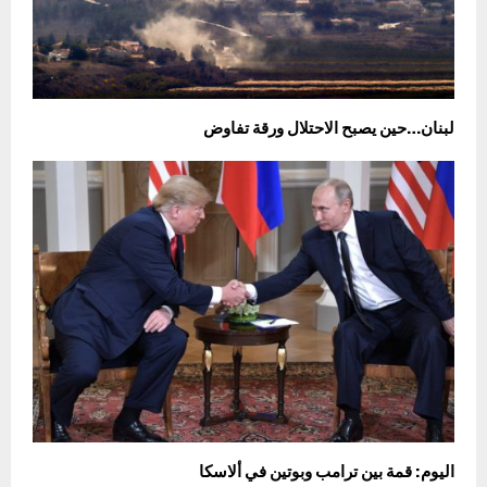
لبنان…حين يصبح الاحتلال ورقة تفاوض
اليوم: قمة بين ترامب وبوتين في ألاسكا