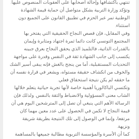
تنتهي باكتشافها وإحالة أصحابها على العقوبات المنصوص عليها.
وتؤكد وزارة التربية بشكل متواصل أن حماية قيمة الشهادة
الوطنية تمر عبر الحزم في تطبيق القانون على الجميع دون
استثناء.
وفي المقابل، فإن قصص النجاح الحقيقية التي يفتخر بها
المجتمع التونسي كانت دائما ثمرة اجتهاد ومثابرة وإيمان
بالقدرات الذاتية، فالتلميذ الذي يحقق النجاح بعرق جبينه
يكتسب إلى جانب الشهادة ثقة في النفس وقدرة على مواجهة
التحديات المستقبلية، أما من ينجح بالغش فإنه يبقى أسير الشك
والخوف من انكشاف حقيقة مستواه، ويشعر في قرارة نفسه أن
ما حققه لم يكن نتيجة استحقاق فعلي.
وتكتسي الباكالوريا أهمية خاصة لأنها تجربة حياتية يتعلم خلالها
الشاب معنى المسؤولية والانضباط والثقة بالنفس. ولذلك فإن
الرسالة الأهم التي ينبغي أن تصل إلى المترشحين اليوم هي أن
قيمة النجاح لا تكمن في الحصول على عدد معين مهما كان
مرتفعا، وإنما في الوصول إلى تلك النتيجة بطريقة شريفة
ونزيهة.
كما أن الأسرة والمؤسسة التربوية مطالبة جميعها بالمساهمة