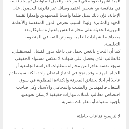
تلميذ أشهرا طويلة في المراجعة والعمل المتواصل ثم يجد نفسه
في منافسة مع شخص اعتمد وسائل غير قانونية للحصول على
الإجابة، فإن ذلك يمثل ظلما واضحا للمجتهدين وإهدارا لقيمة
الجهد والمثابرة. ولهذا السبب تحرص الدول المتقدمة والأنظمة
التربوية الحديثة على محاربة الغش باعتباره سلوكا يهدد
مصداقية الشهادات العلمية ويقوض الثقة في المنظومة
التعليمية.
كما أن النجاح بالغش يحمل في داخله بذور الفشل المستقبلي،
فالطالب الذي يحصل على شهادة لا تعكس مستواه الحقيقي
سيجد نفسه عاجزا عن مجاراة متطلبات الدراسة الجامعية أو
الحياة المهنية. وقد ينجح في اجتياز امتحان واحد، لكنه سيصطدم
عاجلا أم آجلا بحقائق المعرفة والكفاءة المطلوبة في سوق
الشغل. فالمهندس والطبيب والمحامي والأستاذ وكل صاحب
اختصاص مطالب بامتلاك مهارات حقيقية لا يمكن تعويضها
بأجوبة منقولة أو معلومات مسربة.
لا لترسيخ قناعات خاطئة