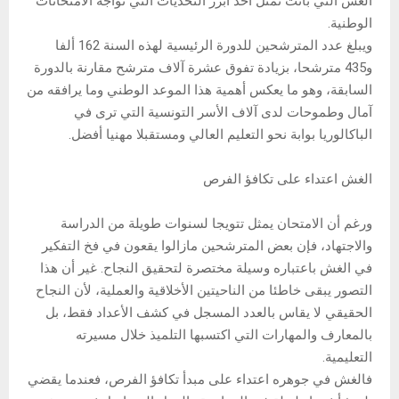
الغش التي باتت تمثل أحد أبرز التحديات التي تواجه الامتحانات
الوطنية.
ويبلغ عدد المترشحين للدورة الرئيسية لهذه السنة 162 ألفا
و435 مترشحا، بزيادة تفوق عشرة آلاف مترشح مقارنة بالدورة
السابقة، وهو ما يعكس أهمية هذا الموعد الوطني وما يرافقه من
آمال وطموحات لدى آلاف الأسر التونسية التي ترى في
الباكالوريا بوابة نحو التعليم العالي ومستقبلا مهنيا أفضل.
الغش اعتداء على تكافؤ الفرص
ورغم أن الامتحان يمثل تتويجا لسنوات طويلة من الدراسة
والاجتهاد، فإن بعض المترشحين مازالوا يقعون في فخ التفكير
في الغش باعتباره وسيلة مختصرة لتحقيق النجاح. غير أن هذا
التصور يبقى خاطئا من الناحيتين الأخلاقية والعملية، لأن النجاح
الحقيقي لا يقاس بالعدد المسجل في كشف الأعداد فقط، بل
بالمعارف والمهارات التي اكتسبها التلميذ خلال مسيرته
التعليمية.
فالغش في جوهره اعتداء على مبدأ تكافؤ الفرص، فعندما يقضي