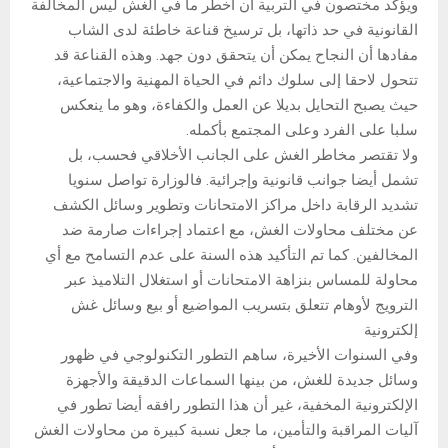
ويؤكد مختصون في التربية أن أخطر ما في الغش ليس المخالفة
القانونية في حد ذاتها، بل ترسيخ قناعة خاطئة لدى الشاب
مفادها أن النجاح يمكن أن يتحقق دون جهد. وهذه القناعة قد
تتحول لاحقا إلى سلوك دائم في الحياة المهنية والاجتماعية،
حيث يصبح التحايل بديلا عن العمل والكفاءة، وهو ما ينعكس
سلبا على الفرد وعلى المجتمع بأكمله.
ولا تقتصر مخاطر الغش على الجانب الأخلاقي فحسب، بل
تشمل أيضا جوانب قانونية وإجرائية. فالوزارة تواصل سنويا
تشديد الرقابة داخل مراكز الامتحانات وتطوير وسائل الكشف
عن مختلف محاولات الغش، مع اعتماد إجراءات صارمة ضد
المخالفين. كما تم التأكيد هذه السنة على عدم التسامح مع أي
محاولة للمساس بنزاهة الامتحانات أو استغلال التلاميذ عبر
الترويج لأوهام تتعلق بتسريب المواضيع أو بيع وسائل غش
إلكترونية
وفي السنوات الأخيرة، ساهم التطور التكنولوجي في ظهور
وسائل جديدة للغش، من بينها السماعات الدقيقة والأجهزة
الإلكترونية المخفية، غير أن هذا التطور رافقه أيضا تطور في
آليات المراقبة والتأمين، ما جعل نسبة كبيرة من محاولات الغش