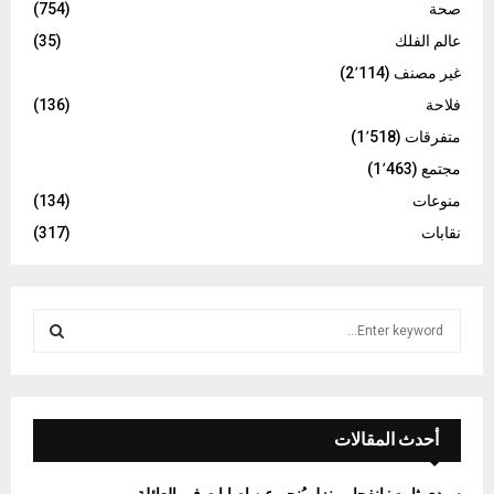
صحة
(754)
عالم الفلك
(35)
غير مصنف
(2٬114)
فلاحة
(136)
متفرقات
(1٬518)
مجتمع
(1٬463)
منوعات
(134)
نقابات
(317)
S
e
a
S
r
c
E
h
أحدث المقالات
f
A
o