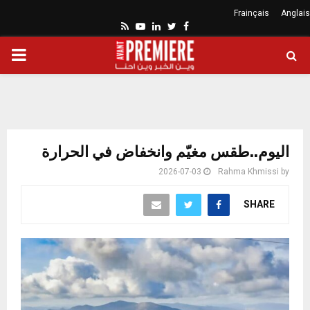
Frainçais
Anglais
Youtube
Rss
Linkedin
Twitter
Facebook
ARY
ENU
اليوم..طقس مغيّم وانخفاض في الحرارة
2026-07-03
Rahma Khmissi
by
SHARE