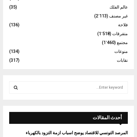
عالم الفلك
(35)
غير مصنف
(2٬113)
فلاحة
(136)
متفرقات
(1٬518)
مجتمع
(1٬460)
منوعات
(134)
نقابات
(317)
S
e
a
S
r
c
E
h
أحدث المقالات
f
A
o
المرصد التونسي للاقتصاد يوضح اسباب ازمة التزود بالكهرباء
r
R