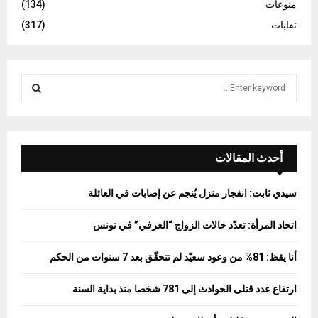
منوعات
(134)
نقابات
(317)
S
e
a
S
r
c
E
h
أحدث المقالات
f
A
o
سيدي ثابت: انفجار منزل يُنجم عن إصابات في العائلة
r
R
:
اتحاد المرأة: تعدّد حالات الزواج “العرفي” في تونس
C
أنا يقظ: 81% من وعود سعيّد لم تتحقّق بعد 7 سنوات من الحكم
H
ارتفاع عدد قتلى الحوادث إلى 781 شخصا منذ بداية السنة