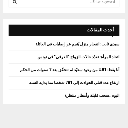
e
a
S
r
c
E
h
أحدث المقالات
f
A
o
سيدي ثابت: انفجار منزل يُنجم عن إصابات في العائلة
r
R
:
اتحاد المرأة: تعدّد حالات الزواج “العرفي” في تونس
C
أنا يقظ: 81% من وعود سعيّد لم تتحقّق بعد 7 سنوات من الحكم
H
ارتفاع عدد قتلى الحوادث إلى 781 شخصا منذ بداية السنة
اليوم..سحب قليلة وأمطار منتظرة