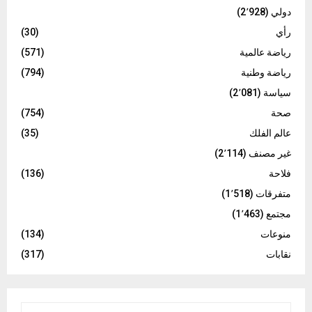
دولي
(2٬928)
رأي
(30)
رياضة عالمية
(571)
رياضة وطنية
(794)
سياسة
(2٬081)
صحة
(754)
عالم الفلك
(35)
غير مصنف
(2٬114)
فلاحة
(136)
متفرقات
(1٬518)
مجتمع
(1٬463)
منوعات
(134)
نقابات
(317)
S