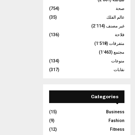
صحة
(754)
عالم الفلك
(35)
غير مصنف
(2٬114)
فلاحة
(136)
متفرقات
(1٬518)
مجتمع
(1٬463)
منوعات
(134)
نقابات
(317)
Categories
(15)
Business
(9)
Fashion
(12)
Fitness