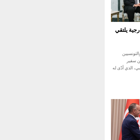
ارجية يلتقي
التونسيين
ين سفير
، الذي أدّى له