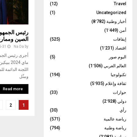
(12)
Travel
(1)
Uncategorized
أخبار وطنية
(8٬782)
أمن
(1٬449)
رئيس الجمهور
الصين وممارست
إيقافات
(525)
5-31
Na Da
by
اقتصاد
(1٬231)
البوم صور
(5)
العالم العربي
(1٬506)
اللجنة الدائمة 
تكنولوجيا
(194)
ومثّل
ثقافة وإعلام
(5٬935)
Read more
حوارات
(33)
دولي
(2٬928)
تعدد
2
1
رأي
(30)
صفحات
رياضة عالمية
(571)
المقالات
رياضة وطنية
(794)
سياسة
(2٬081)