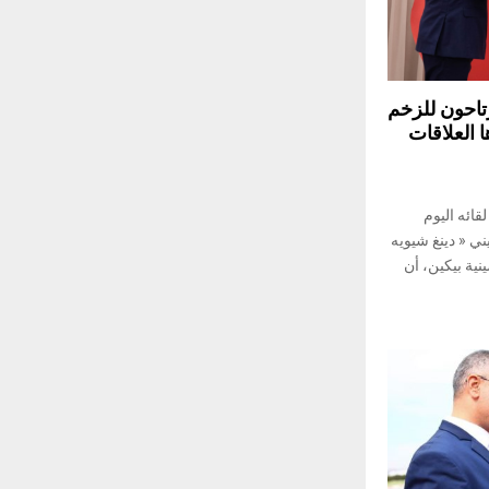
تاحون للزخم
ا العلاقات
ائه اليوم
ني « دينغ شيويه
نية بيكين، أن