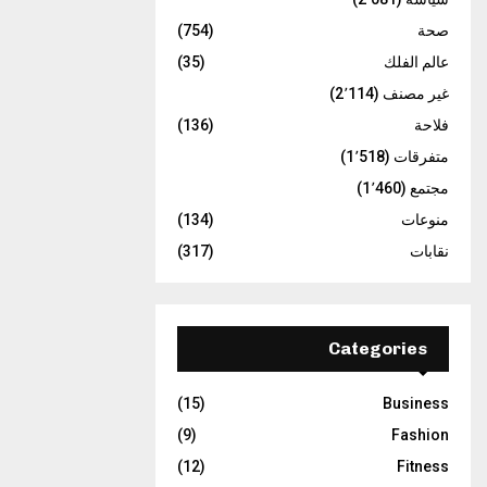
صحة
(754)
عالم الفلك
(35)
غير مصنف
(2٬114)
فلاحة
(136)
متفرقات
(1٬518)
مجتمع
(1٬460)
منوعات
(134)
نقابات
(317)
Categories
(15)
Business
(9)
Fashion
(12)
Fitness