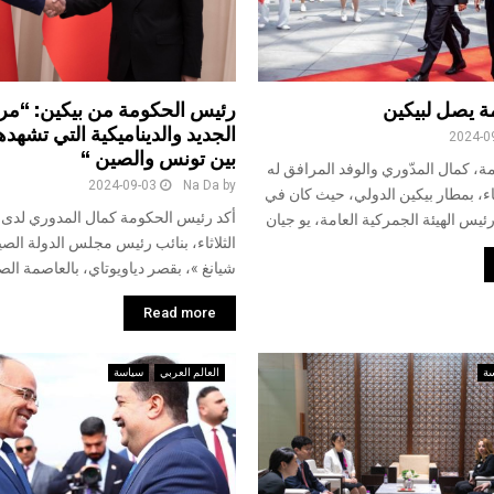
 يصل لبيكين
رئيس الحكومة من بيكين: “مر
الجديد والديناميكية التي تشهده
2024-0
بين تونس والصين “
، كمال المدّوري والوفد المرافق له
2024-09-03
Na Da
by
ثاء، بمطار بيكين الدولي، حيث كان في
أكد رئيس الحكومة كمال المدوري لدى لق
رئيس الهيئة الجمركية العامة، يو جيان
الثلاثاء، بنائب رئيس مجلس الدولة الصي
شيانغ »، بقصر دياويوتاي، بالعاصمة الصي
Read more
ة
العالم العربي
سياسة