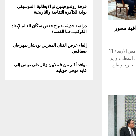
C
فرقة روندو فينيزيانو الايطالية: الموسيقى
بوابة الذاكرة الثقافية والتاريخية
H
دراسة حديثة تقترح خفض سكّان العالم لإنقاذ
فية محور
الكوكب..فما القصة؟
إلغاء عرض الفنان المغربي بودشار بمهرجان
استقبل رئيس الجمهورية قيس سعيّد، امس الأربعاء 11
صفاقس
 علي النفطي، وزير
توافد أكثر من 5 ملايين زائر على تونس إلى
لخارج. واطّلع
غاية موفى جويلية