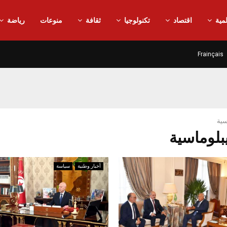
مية
اقتصاد
تكنولوجيا
ثقافة
منوعات
رياضة
Frainçais
سية
أخبار وطنية
سياسة