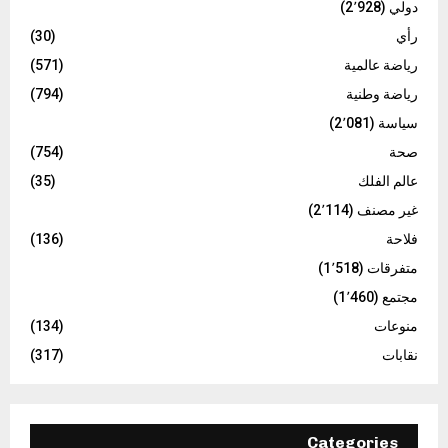
دولي
(2٬928)
رأي
(30)
رياضة عالمية
(571)
رياضة وطنية
(794)
سياسة
(2٬081)
صحة
(754)
عالم الفلك
(35)
غير مصنف
(2٬114)
فلاحة
(136)
متفرقات
(1٬518)
مجتمع
(1٬460)
منوعات
(134)
نقابات
(317)
Categories