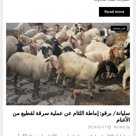
Read more
غير مصنف
سليانة/ برقو: إماطة اللثام عن عملية سرقة لقطيع من
الأغنام
2024-02-17
Ra Mzi
by