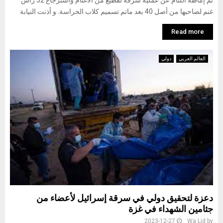
تم إماطة اللثام عن عملية سرقة لقطيع من الأغنام واسترجاع 32 رأس
غنم لصاحبها من أصل 40 بعد ماتم تسميم كلاب الحراسة. و أذنت النيابة
Read more
العالم العربي
دولي
دعزة لتحقيق دولي في سرقة إسرائيل لأعضاء من
جثامين الشهداء في غزة
2023-12-27
Wa Lid
by