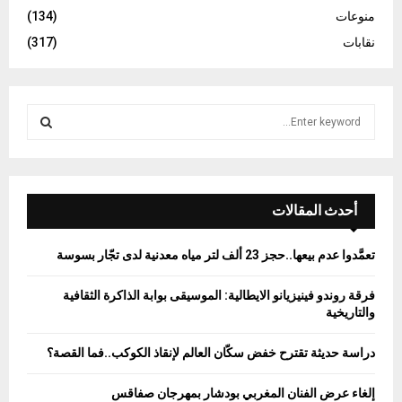
منوعات
(134)
نقابات
(317)
S
e
a
S
r
c
E
h
أحدث المقالات
f
A
o
تعمَّدوا عدم بيعها..حجز 23 ألف لتر مياه معدنية لدى تجّار بسوسة
r
R
:
فرقة روندو فينيزيانو الايطالية: الموسيقى بوابة الذاكرة الثقافية
C
والتاريخية
H
دراسة حديثة تقترح خفض سكّان العالم لإنقاذ الكوكب..فما القصة؟
إلغاء عرض الفنان المغربي بودشار بمهرجان صفاقس