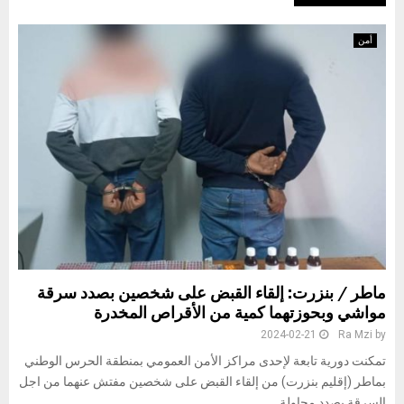
أمن
ماطر / بنزرت: إلقاء القبض على شخصين بصدد سرقة
مواشي وبحوزتهما كمية من الأقراص المخدرة
2024-02-21
Ra Mzi
by
تمكنت دورية تابعة لإحدى مراكز الأمن العمومي بمنطقة الحرس الوطني
بماطر (إقليم بنزرت) من إلقاء القبض على شخصين مفتش عنهما من اجل
السرقة بصدد محاولة