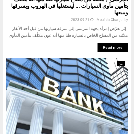
بتأمين مأوى السيارات … ليستغلها في الهروب ويسرقها
ويبيعها
2023-09-21
Moufida Chargui
by
إثر تعرّض إمرأة بجهة المرسى إلى سرقة سيارتها من قبل أحد الأنفار
مكنّته من المفتاح الخاص بالسيارة ظنا منها أنه عون مكلّف بتأمين المأوى
Read more
أمن