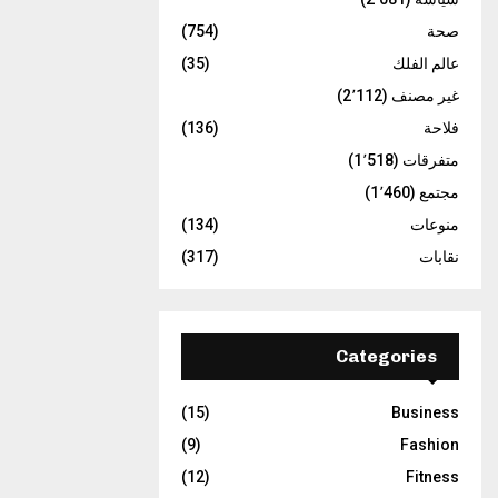
صحة
(754)
عالم الفلك
(35)
غير مصنف
(2٬112)
فلاحة
(136)
متفرقات
(1٬518)
مجتمع
(1٬460)
منوعات
(134)
نقابات
(317)
Categories
(15)
Business
(9)
Fashion
(12)
Fitness