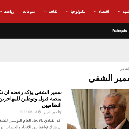
مية
اقتصاد
تكنولوجيا
ثقافة
منوعات
رياضة
Frainçais
لشفي
سمير الشفي يؤكد رفضه ان ت
منصة قبول وتوطين للمهاجرين
النظاميين
by
خير الدين
2023-06-13
أكد القيادي بالاتحاد العام التونسي لل
ان هناك توافقا بين الاتحاد والخطاب