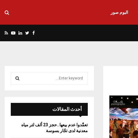
البوم صور
utube
Rss
Linkedin
Twitter
Facebook
S
e
a
S
r
c
E
h
أحدث المقالات
f
A
o
تعمَّدوا عدم بيعها..حجز 23 ألف لتر مياه
r
R
معدنية لدى تجّار بسوسة
: