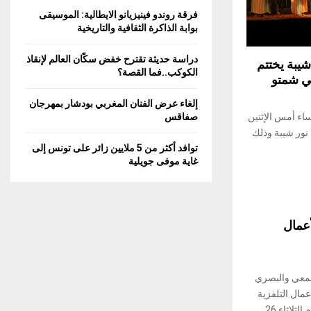
C
فرقة روندو فينيزيانو الايطالية: الموسيقى
بوابة الذاكرة الثقافية والتاريخية
H
دراسة حديثة تقترح خفض سكّان العالم لإنقاذ
يبة يختتم
الكوكب..فما القصة؟
في شمتو
إلغاء عرض الفنان المغربي بودشار بمهرجان
اء أمس الإثنين
صفاقس
 نور شيبة وذلك
توافد أكثر من 5 ملايين زائر على تونس إلى
غاية موفى جويلية
عمال
لسمعي والبصري
مال التلفزية
الرمضانية بين النقد والتعديل”، وذلك يوم الثلاثاء 26