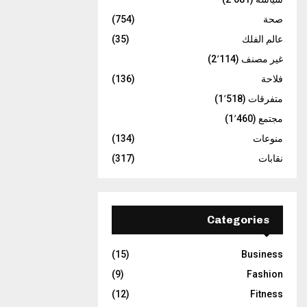
صحة
(754)
عالم الفلك
(35)
غير مصنف
(2٬114)
فلاحة
(136)
متفرقات
(1٬518)
مجتمع
(1٬460)
منوعات
(134)
نقابات
(317)
Categories
(15)
Business
(9)
Fashion
(12)
Fitness