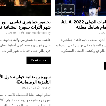
مهرجان الحمامات الدولي 2022: A.L.A
بحضور جماهيري قياسي.. نور ش
ام شبابيك مغلقة
شهر التراث بسهرة استثنائية 
2026-05-19
Rahma Khmissi
by
2022
ن الذي أصبحت لديه قاعدة جماهيرية
عاشت مدينة شمتو من ولاية جندوبة مس
ل مكانة هامة في تونس خلال السنوات
على وقع سهرة فنية كبرى أحياها الفنان
ك بالواقع ويكشف القضايا المسكوت
في إطار اختتام فعاليات شهر التراث،
Read more
سهرة رمضانية حوارية حول الأ
التلفزية الرمضانية￼
2022-04-21
root
by
تنظم الهيئة العليا المستقلة للاتصال ا
سهرة رمضانية حوارية تحت عنوان: “الأع