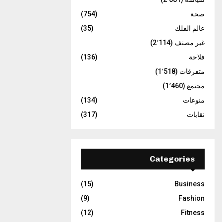
صحة
(754)
عالم الفلك
(35)
غير مصنف
(2٬114)
فلاحة
(136)
متفرقات
(1٬518)
مجتمع
(1٬460)
منوعات
(134)
نقابات
(317)
Categories
(15)
Business
(9)
Fashion
(12)
Fitness