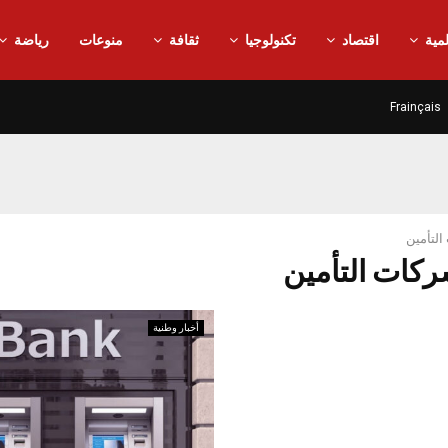
مية
اقتصاد
تكنولوجيا
ثقافة
منوعات
رياضة
Frainçais
لتأمين
أخبار وطنية