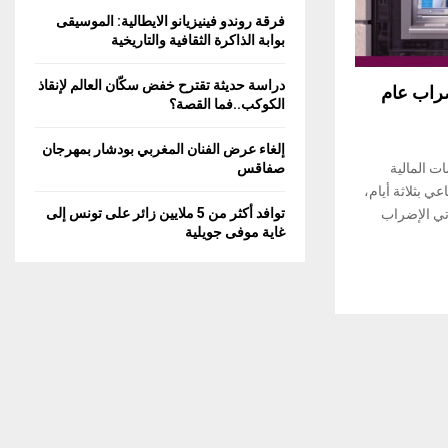
C
فرقة روندو فينيزيانو الايطالية: الموسيقى
بوابة الذاكرة الثقافية والتاريخية
H
دراسة حديثة تقترح خفض سكّان العالم لإنقاذ
ضراب عام
الكوكب..فما القصة؟
إلغاء عرض الفنان المغربي بودشار بمهرجان
ت المالية
صفاقس
 بثلاثة أيام،
توافد أكثر من 5 ملايين زائر على تونس إلى
 و24 و25 جوان 2026. ويأتي الإضراب
غاية موفى جويلية