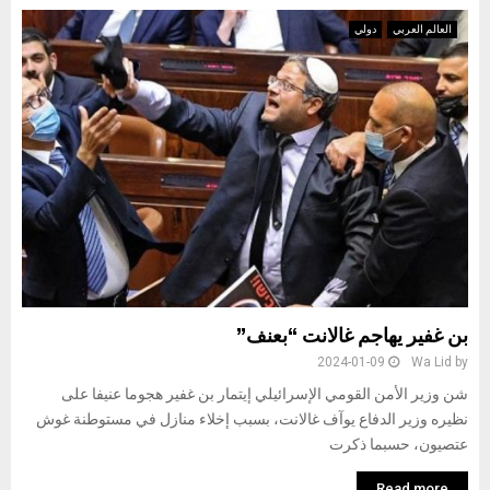
العالم العربي
دولي
بن غفير يهاجم غالانت “بعنف”
2024-01-09
Wa Lid
by
شن وزير الأمن القومي الإسرائيلي إيتمار بن غفير هجوما عنيفا على
نظيره وزير الدفاع يوآف غالانت، بسبب إخلاء منازل في مستوطنة غوش
عتصيون، حسبما ذكرت
Read more