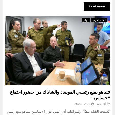
Read more
العالم العربي
دولي
نتنياهو يمنع رئيسي الموساد والشاباك من حضور اجتماع
“حساس”
2023-12-30
Wa Lid
by
كشفت القناة الـ12 الإسرائيلية أن رئيس الوزراء بنيامين نتنياهو منع رئيس