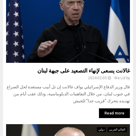
غالانت يسعى لإنهاء التصعيد على جبهة لبنان
2024-02-05
Wa Lid
by
قال وزير الدفاع الإسرائيلي يواف غالانت إن تل أبيب مستعدة لحل الصراع
في جنوب لبنان، من خلال التفاهمات الدبلوماسية، وذلك عقب أيام من
تهديده بتحرك “قريب جدا” للجيش
Read more
العالم العربي
دولي