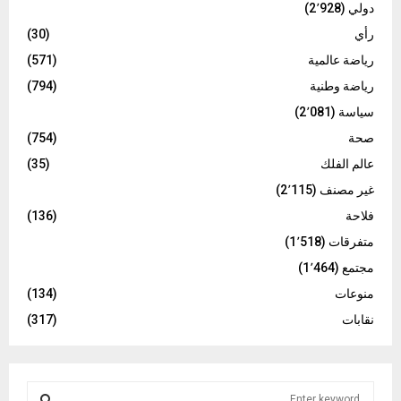
دولي
(2٬928)
رأي
(30)
رياضة عالمية
(571)
رياضة وطنية
(794)
سياسة
(2٬081)
صحة
(754)
عالم الفلك
(35)
غير مصنف
(2٬115)
فلاحة
(136)
متفرقات
(1٬518)
مجتمع
(1٬464)
منوعات
(134)
نقابات
(317)
S