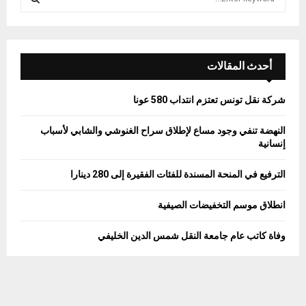
e
a
S
r
c
E
h
أحدث المقالات
f
A
o
شركة نقل تونس تعتزم انتداب 580 عونا
r
R
:
النهضة تنفي وجود مساع لإطلاق سراح الغنوشي والشابي لأسباب
C
إنسانية
H
الترفيع في المنحة المسندة للفئات الفقيرة إلى 280 دينارا
انطلاق موسم التخفيضات الصيفية
وفاة كاتب عام جامعة النقل شمس الدين الخليفي