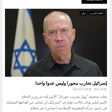
العالم العربي
دولي
إسرائيل تحارب محورا وليس عدوا واحدا
2024-01-08
Wa Lid
by
نقلت صحيفة “وول ستريت جورنال” الأميركية عن وزير الدفاع
الإسرائيلي يواف غالانت قوله إن “إسرائيل لن تتخلى عن أهدافها المتمثلة
في تدمير حركة المقاومة الإسلامية (حماس) في قطاع