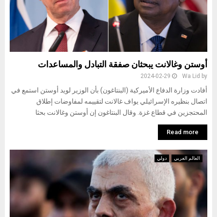
أوستن وغالانت يبحثان صفقة التبادل والمساعدات
2024-02-29
Wa Lid
by
أفادت وزارة الدفاع الأميركية (البنتاغون) بأن الوزير لويد أوستن استمع في
اتصال بنظيره الإسرائيلي يواف غالانت لتقييمه لمفاوضات إطلاق
المحتجزين في قطاع غزة. وقال البنتاغون إن أوستن وغالانت بحثا
Read more
العالم العربي
دولي