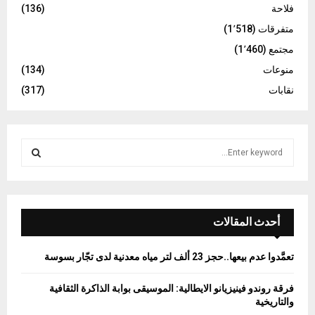
فلاحة
(136)
متفرقات
(1٬518)
مجتمع
(1٬460)
منوعات
(134)
نقابات
(317)
S
e
a
S
r
c
E
h
أحدث المقالات
f
A
o
تعمَّدوا عدم بيعها..حجز 23 ألف لتر مياه معدنية لدى تجّار بسوسة
r
R
:
فرقة روندو فينيزيانو الايطالية: الموسيقى بوابة الذاكرة الثقافية
C
والتاريخية