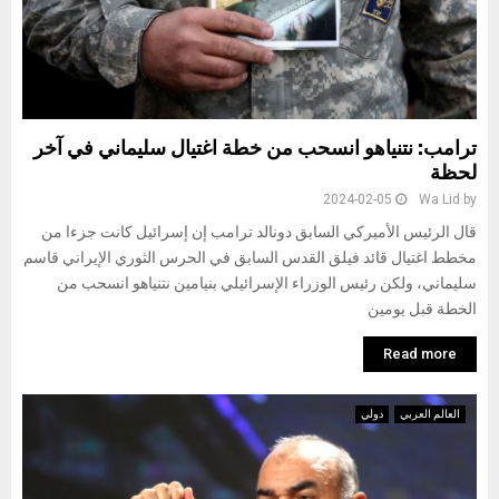
ترامب: نتنياهو انسحب من خطة اغتيال سليماني في آخر
لحظة
2024-02-05
Wa Lid
by
قال الرئيس الأميركي السابق دونالد ترامب إن إسرائيل كانت جزءا من
مخطط اغتيال قائد فيلق القدس السابق في الحرس الثوري الإيراني قاسم
سليماني، ولكن رئيس الوزراء الإسرائيلي بنيامين نتنياهو انسحب من
الخطة قبل يومين
Read more
العالم العربي
دولي