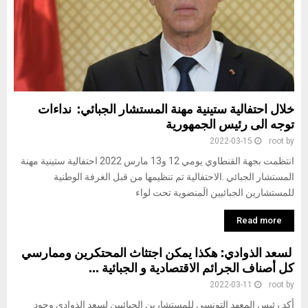
خلال احتفالية ستينية مهنة المستشار الجبائي: نداءات
توجه الى رئيس الجمهورية
2022-03-15
root
by
انتظمت بجهة القنطاوي يومي 12 و13 مارس 2022 احتفالية ستينية مهنة
المستشار الجبائي .الاحتفالية تم تنظيمها من قبل الغرفة الوطنية
للمستشارين الجبائيين الَمنضوية تحت لواء
Read more
لسعد الذوادي: هكذا يمكن اجتثاث المحتكرين وممارسي
كل أصناف الجرائم الاقتصادية و الجبائية …
2022-03-11
root
by
أكد رئيس المعهد التونسي للمستشارين الجبائيين لسعد الذوادي وجود