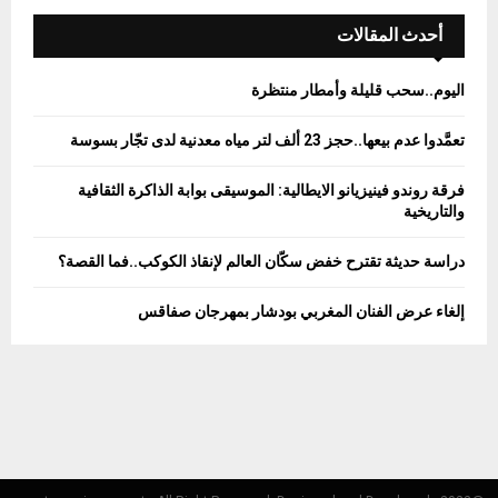
c
E
h
أحدث المقالات
f
A
o
اليوم..سحب قليلة وأمطار منتظرة
r
R
:
تعمَّدوا عدم بيعها..حجز 23 ألف لتر مياه معدنية لدى تجّار بسوسة
C
فرقة روندو فينيزيانو الايطالية: الموسيقى بوابة الذاكرة الثقافية
H
والتاريخية
دراسة حديثة تقترح خفض سكّان العالم لإنقاذ الكوكب..فما القصة؟
إلغاء عرض الفنان المغربي بودشار بمهرجان صفاقس