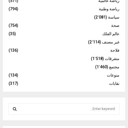
رياضة عالمية
(571)
رياضة وطنية
(794)
سياسة
(2٬081)
صحة
(754)
عالم الفلك
(35)
غير مصنف
(2٬114)
فلاحة
(136)
متفرقات
(1٬518)
مجتمع
(1٬460)
منوعات
(134)
نقابات
(317)
S
e
a
S
r