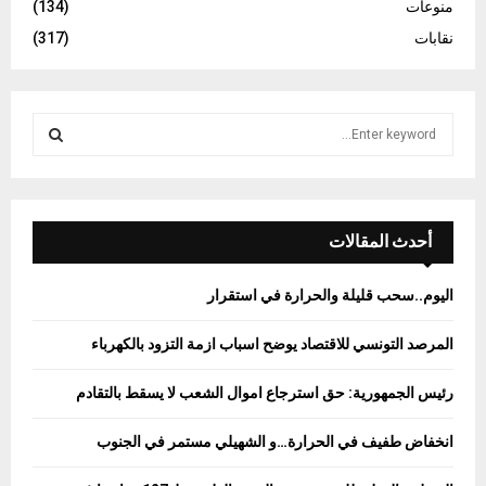
منوعات
(134)
نقابات
(317)
S
e
a
S
r
c
E
h
أحدث المقالات
f
A
o
اليوم..سحب قليلة والحرارة في استقرار
r
R
:
المرصد التونسي للاقتصاد يوضح اسباب ازمة التزود بالكهرباء
C
رئيس الجمهورية: حق استرجاع اموال الشعب لا يسقط بالتقادم
H
انخفاض طفيف في الحرارة…و الشهيلي مستمر في الجنوب