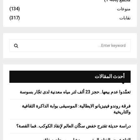
منوعات
(134)
نقابات
(317)
S
e
a
S
r
c
E
h
أحدث المقالات
f
A
o
تعمَّدوا عدم بيعها..حجز 23 ألف لتر مياه معدنية لدى تجّار بسوسة
r
R
:
فرقة روندو فينيزيانو الايطالية: الموسيقى بوابة الذاكرة الثقافية
C
والتاريخية
H
دراسة حديثة تقترح خفض سكّان العالم لإنقاذ الكوكب..فما القصة؟