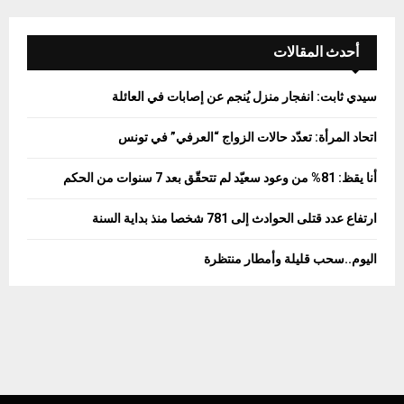
r
c
E
h
أحدث المقالات
f
A
o
سيدي ثابت: انفجار منزل يُنجم عن إصابات في العائلة
r
R
:
اتحاد المرأة: تعدّد حالات الزواج “العرفي” في تونس
C
أنا يقظ: 81% من وعود سعيّد لم تتحقّق بعد 7 سنوات من الحكم
H
ارتفاع عدد قتلى الحوادث إلى 781 شخصا منذ بداية السنة
اليوم..سحب قليلة وأمطار منتظرة