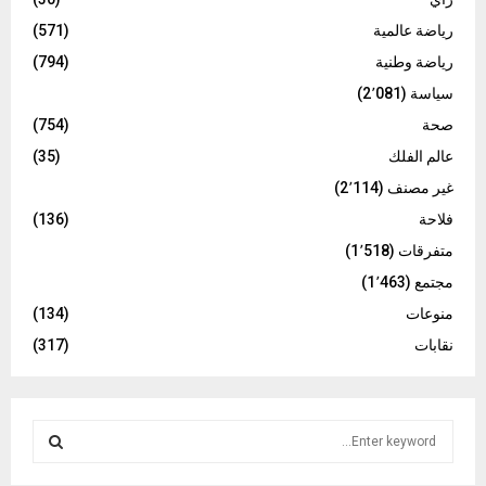
رياضة عالمية
(571)
رياضة وطنية
(794)
سياسة
(2٬081)
صحة
(754)
عالم الفلك
(35)
غير مصنف
(2٬114)
فلاحة
(136)
متفرقات
(1٬518)
مجتمع
(1٬463)
منوعات
(134)
نقابات
(317)
S
e
a
S