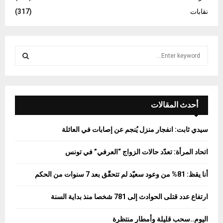
نقابات
(317)
S
e
a
S
r
c
E
h
أحدث المقالات
f
A
o
سيدي ثابت: انفجار منزل يُنجم عن إصابات في العائلة
r
R
:
اتحاد المرأة: تعدّد حالات الزواج “العرفي” في تونس
C
أنا يقظ: 81% من وعود سعيّد لم تتحقّق بعد 7 سنوات من الحكم
H
ارتفاع عدد قتلى الحوادث إلى 781 شخصا منذ بداية السنة
اليوم..سحب قليلة وأمطار منتظرة