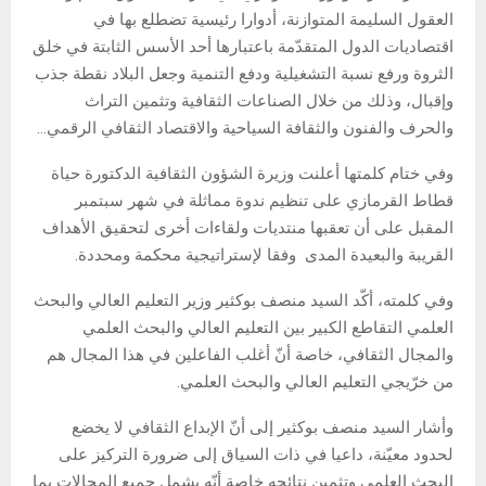
العقول السليمة المتوازنة، أدوارا رئيسية تضطلع بها في
اقتصاديات الدول المتقدّمة باعتبارها أحد الأسس الثابتة في خلق
الثروة ورفع نسبة التشغيلية ودفع التنمية وجعل البلاد نقطة جذب
وإقبال، وذلك من خلال الصناعات الثقافية وتثمين التراث
والحرف والفنون والثقافة السياحية والاقتصاد الثقافي الرقمي…
وفي ختام كلمتها أعلنت وزيرة الشؤون الثقافية الدكتورة حياة
قطاط القرمازي على تنظيم ندوة مماثلة في شهر سبتمبر
المقبل على أن تعقبها منتديات ولقاءات أخرى لتحقيق الأهداف
القريبة والبعيدة المدى وفقا لإستراتيجية محكمة ومحددة.
وفي كلمته، أكّد السيد منصف بوكثير وزير التعليم العالي والبحث
العلمي التقاطع الكبير بين التعليم العالي والبحث العلمي
والمجال الثقافي، خاصة أنّ أغلب الفاعلين في هذا المجال هم
من خرّيجي التعليم العالي والبحث العلمي.
وأشار السيد منصف بوكثير إلى أنّ الإبداع الثقافي لا يخضع
لحدود معيّنة، داعيا في ذات السياق إلى ضرورة التركيز على
البحث العلمي وتثمين نتائجه خاصة أنّه يشمل جميع المجالات بما