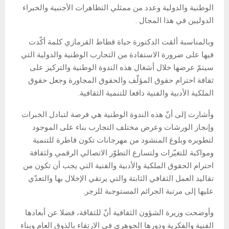
الوطنية والدولية وعدد من ممثلي التظاهرات الأجنبية والخبراء
الدوليين في هذا المجال .
وبالمناسبة ألقت الدكتورة حياة قطاط القرمازي كلمة أكّدت
فيها على ضرورة الاستفادة من التجارب الوطنية والدولية التي
سيتمّ عرضها خلال أشغال هذه الندوة الوطنية والتركيز على
ثقافة احترام حقوق المؤلّف والحقوق المجاورة وجعل حقوق
الملكية الأدبية والفنية دافعا للتنمية الثقافية.
وأشارت إلى أنّ هذه الندوة الوطنية هي فرصة لتبادل الخبرات
وإنجاز الورشات وعرض مختلف التجارب بناء على الموجود
لتطويره وبلوغ المنشود من مهرجانات تكون قاطرة للتنمية
ومواكبة للتغيّرات ولتسارع التطوّر الاتصالي الرقمي ولثقافة
احترام الحقوق الملكية والأدبية والفنية التي يجب أن تكون من
تقاليد العمل الثقافي الثابتة والتي يرتقي الإخلال بها والتعدّي
عليها إلى مرتبة الجرائم المستوجبة للزجر.
وأوضحت وزيرة الشؤون الثقافية أنّ للثقافة، فضلا عن أبعادها
الفنية والفكرية ودورها الجوهري في الارتقاء بالذوق العام وبناء