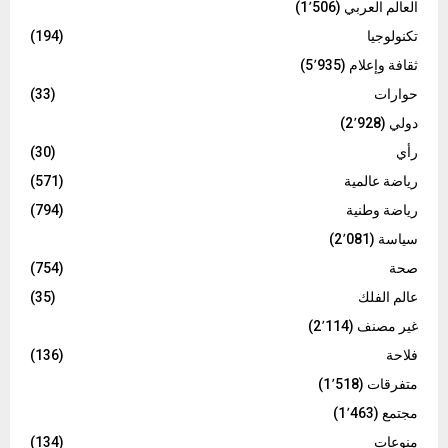
العالم العربي
(1٬506)
تكنولوجيا
(194)
ثقافة وإعلام
(5٬935)
حوارات
(33)
دولي
(2٬928)
رأي
(30)
رياضة عالمية
(571)
رياضة وطنية
(794)
سياسة
(2٬081)
صحة
(754)
عالم الفلك
(35)
غير مصنف
(2٬114)
فلاحة
(136)
متفرقات
(1٬518)
مجتمع
(1٬463)
منوعات
(134)