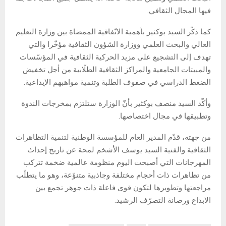
فيها المجال الثقافي.
كما ذكّر السيد بوكثير بأهمية الاتّفاقية الممضاة بين وزارة التعليم
العالي والبحث العلمي ووزارة الشؤون الثقافية مؤخّرا والتي
تهدف إلى التشجيع على مزيد الحركية الثقافية في المؤسّسات
والمبيتات الجامعية والمراكز الثقافية الطلّابية من أجل تخفيض
الضغط الدراسي في صفوف الطلبة وتنمية مواهبهم الإبداعية.
وأكّد السيد منصف بوكثير بأنّ الوزارة ستلتزم بمخرجات الندوة
وتطبيقها في مجال اختصاصها.
من جهته، قدّم المدير العام للمؤسسة الوطنية لتنمية التظاهرات
الثقافية والفنية السيد يوسف الأشخم لمحة عن تاريخ إحداث
المهرجانات التي أصبحت اليوم منظومة عالمية ضخمة تتركب
من تظاهرات ذات أحجام مختلفة وجاذبية متنوّعة، وهو ما يتطلّب
مراجعتها وتطويرها لتكون قوى فاعلة ذات جوهر تجمع بين
الابداع ورصانة التصرّف الرشيد.