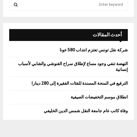
S
e
a
S
r
c
E
h
أحدث المقالات
f
A
o
شركة نقل تونس تعتزم انتداب 580 عونا
r
R
:
النهضة تنفي وجود مساع لإطلاق سراح الغنوشي والشابي لأسباب
C
إنسانية
H
الترفيع في المنحة المسندة للفئات الفقيرة إلى 280 دينارا
انطلاق موسم التخفيضات الصيفية
وفاة كاتب عام جامعة النقل شمس الدين الخليفي