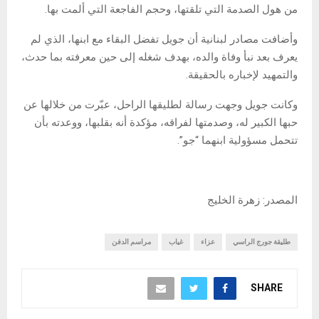
من هول الصدمة التي تلقتها، وحجم الفاجعة التي ألمت بها.
وأضافت مصادر لبنانية أن جويل تفضل البقاء مع ابنها، الذي لم
يعرف بعد نبأ وفاة والده، بهدف شغله إلى حين معرفته بما حدث،
والتمهيد لإخباره بالحقيقة.
وكانت جويل وجهت رسالة لطليقها الراحل، عبّرت من خلالها عن
حبها الكبير له، وصدمتها لفراقه، مؤكدة أنه بقلبها، ووعدته بأن
تتحمل مسؤولية ابنهما “جو”.
المصدر: زهرة الخليج
طليقة جورج الراسي
عزاء
غياب
مراسم الدفن
SHARE