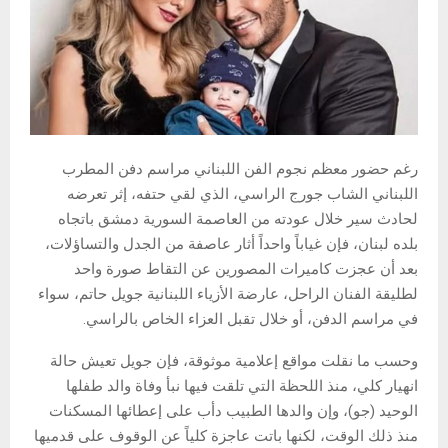
رغم حضور معظم نجوم الفن اللبناني مراسم دفن المطرب
اللبناني الشاب جورج الراسي، الذي لقي حتفه، إثر تعرضه
لحادث سير خلال عودته من العاصمة السورية دمشق باتجاه
بلده لبنان، فإن غياباً واحداً أثار عاصفة من الجدل والتساؤلات،
بعد أن عجزت كاميرات المصورين عن التقاط صورة واحد
لطليقة الفنان الراحل، عارضة الأزياء اللبنانية جويل حاتم، سواء
في مراسم الدفن، أو خلال تقبل العزاء الخاص بالراسي.
وحسب ما نقلت مواقع إعلامية موثوقة، فإن جويل تعيش حالة
انهيار كلي، منذ اللحظة التي تلقت فيها نبأ وفاة والد طفلها
الوحيد (جو)، وإن والدها الطبيب دأب على إعطائها المسكنات
منذ ذلك الوقت، لكنها باتت عاجزة كلياً عن الوقوف على قدميها