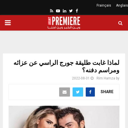
Frainçais
Anglais
Youtube
Rss
Linkedin
Twitter
Facebook
ARY
ENU
لماذا غابت طليقة جورج الراسي عن عزائه
ومراسم دفنه؟
2022-08-31
Rim Hamza
by
SHARE