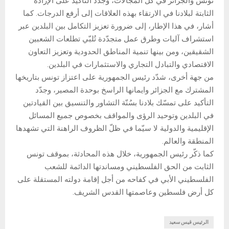
تونس والجزائر في كلّ المجالات، وجدّد التأكيد على الإرادة
الثابتة لبلادنا في الارتقاء بهذه العلاقات إلى أرفع الدرجات. كما
أشار، في هذا الإطار، إلى ضرورة تعزيز التكامل بين البلدين عبر
استشراف آليات وطرق عمل متجدّدة تُلبّي تطلعات الشعبين
الشقيقين، ومن بينها تنمية المناطق الحدودية وتعزيز التعاون
الاقتصادي والتبادل التجاري والاستثمارات في البلدين.
من جهة أخرى، شدّد رئيس الجمهورية على اعتزاز تونس بتاريخها
المشترك مع الجزائر وايمانها الراسخ بوحدة المصير، وجدّد
التأكيد على تمسّك بلادنا بسُنّة التشاور والتنسيق بين القيادتين
في البلدين وتوحيد الرؤى والمواقف بخصوص جميع المسائل
الإقليمية والدولية لا سيّما في ظلّ الظروف الراهنة التي تشهدها
المنطقة والعالم.
كما ذكّر رئيس الجمهورية، خلال هذه المحادثة، بموقف تونس
الثابت من الحق الفلسطيني ومساندتها الدائمة للشعب
الفلسطيني الأبي في كفاحه من أجل إقامة دولته المستقلة على
كل أرض فلسطين وعاصمتها القدس الشريف.
الرئيس قيس سعيد