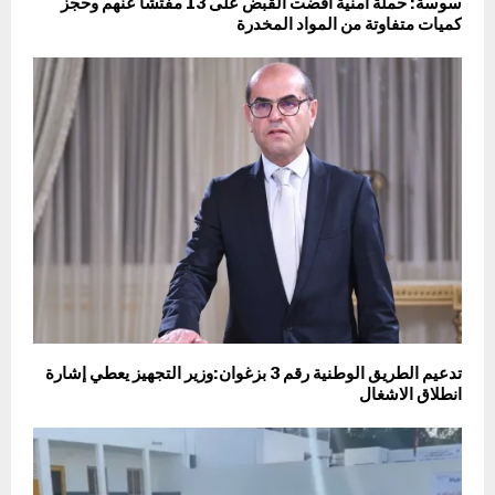
سوسة: حملة أمنية أفضت القبض على 13 مفتشا عنهم وحجز
كميات متفاوتة من المواد المخدرة
تدعيم الطريق الوطنية رقم 3 بزغوان:وزير التجهيز يعطي إشارة
انطلاق الاشغال