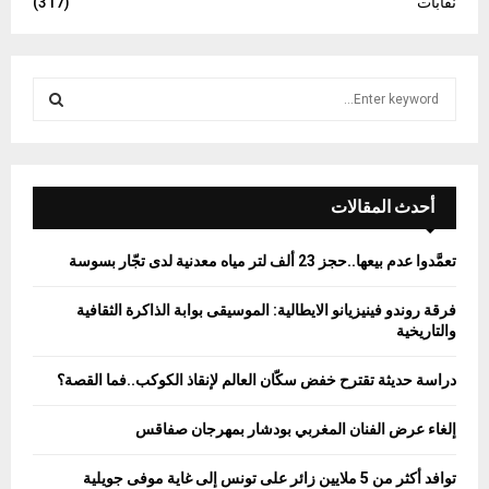
نقابات
(317)
S
e
a
S
r
c
E
h
أحدث المقالات
f
A
o
تعمَّدوا عدم بيعها..حجز 23 ألف لتر مياه معدنية لدى تجّار بسوسة
r
R
:
فرقة روندو فينيزيانو الايطالية: الموسيقى بوابة الذاكرة الثقافية
C
والتاريخية
H
دراسة حديثة تقترح خفض سكّان العالم لإنقاذ الكوكب..فما القصة؟
إلغاء عرض الفنان المغربي بودشار بمهرجان صفاقس
توافد أكثر من 5 ملايين زائر على تونس إلى غاية موفى جويلية