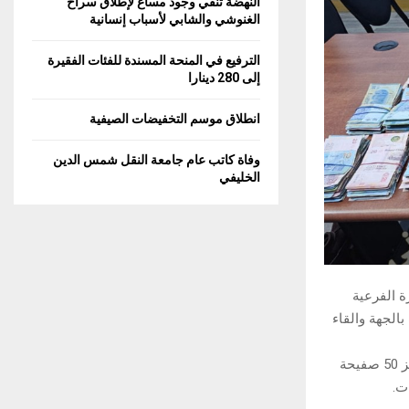
النهضة تنفي وجود مساع لإطلاق سراح
C
الغنوشي والشابي لأسباب إنسانية
H
الترفيع في المنحة المسندة للفئات الفقيرة
إلى 280 دينارا
انطلاق موسم التخفيضات الصيفية
وفاة كاتب عام جامعة النقل شمس الدين
الخليفي
ة الفرعية
الجهة والقاء
وبحسب بلاغ صادر عن الإدارة العامة للأمن الوطني، فان عمليات التفتيش أفضت إلى حجز 50 صفيحة