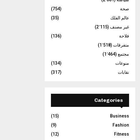
صحة
(754)
عالم الفلك
(35)
غير مصنف
(2٬115)
فلاحة
(136)
متفرقات
(1٬518)
مجتمع
(1٬464)
منوعات
(134)
نقابات
(317)
Categories
(15)
Business
(9)
Fashion
(12)
Fitness