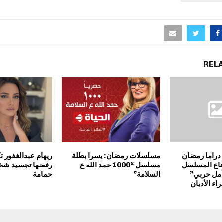
REL
دراما رمضان
مسلسلات رمضان: يسرا بطلة
ريهام عبدالغفور
م صناع المسلسل
مسلسل “1000 حمد الله ع
رفضها تجسيد شخص
أمل حربي”
السلامة”
حمامة
راء الأديان