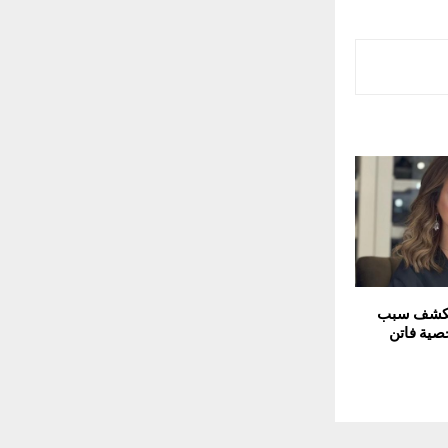
 تكشف سبب
ية فاتن