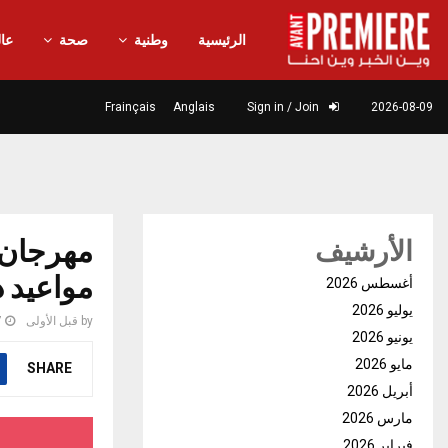
الرئيسية
وطنية
صحة
عال
Frainçais
Anglais
Sign in / Join
2026-08-09
مهرجان 
الأرشيف
مواعيد دو
أغسطس 2026
يوليو 2026
by
قبل الأولى
7
يونيو 2026
مايو 2026
SHARE
أبريل 2026
مارس 2026
فبراير 2026