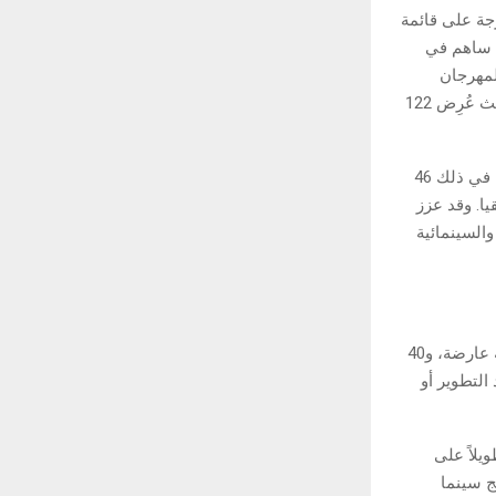
رجة على قائمة
ا ساهم في
لمهرجان
مشاركة قياسية، حيث حضره أكثر من 40 ألف شخص، بينهم قرابة 7,000 ضيف مسجل، حيث عُرِض 122
وبلغ إجمالي العروض 302 عرضًا، مع تقديم نصف الأفلام كعروض عالمية أو دولية أولى، بما في ذلك 46
 إفريقيا. وقد عزز
والسينمائية
وعلى صعيد نجاح المهرجان، اختتم سوق البحر الأحمر نسخته الناجحة بمشاركة 142 شركة عارضة، و40
ع الذي تميز بعرض 24 مشروعًا قيد التطوير أو
ث تنافس 16 فيلماً روائياً طويلاً على
ج سينما