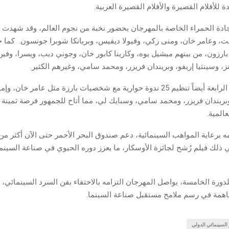
 للأفلام القصيرة والأفلام القصيرة العربية.
ادة الحمراء الخاصة بالمهرجان بحضور نخبة من نجوم العالم، وقد شهدت 
انت، وعامر خان، ومنى زكي، وفيولا ديفيس، وبريانكا شوبرا جونسون. كما
بارزون، من بينهم ميشيل يوه، وكارينا كابور خان، وجوني ديب، ويسرا، وفين
نز، وسينثيا إريفو، وبريندان فريزر، ومحمد سامي، وغيرهم الكثير.
وشهدت الدورة الرابعة أيضاً تنظيم 25 ندوة حوارية مع شخصيات بارزة مثل عامر خان،
وبريندان فريزر، ومحمد سامي، وسبايك لي، مما أتاح للجمهور فرصة ثمينة ل
المية.
في ذلك فيلم رُشح لجائزة الأوسكار، ما يعزز دوره الحيوي في صناعة السينما 
دورة الخامسة، يواصل المهرجان التزامه بالاحتفاء بفن السرد السينمائي،
اهمة في رسم ملامح مستقبل صناعة السينما.
السينمائي الدولي