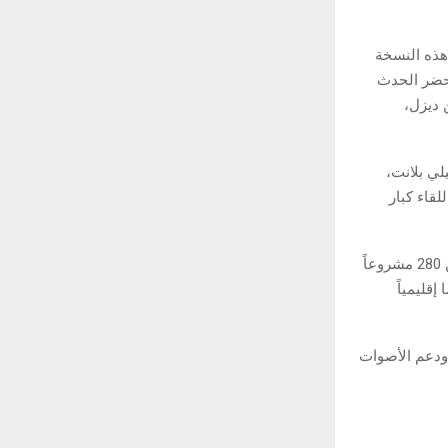
هذه النسخة
 حضر الحدث
 ديزل،
 وإميلي بلانت،
لقاء كبار
وفي إطار التزامه برعاية المواهب السينمائية، دعم صندوق البحر الأحمر حتى الآن أكثر من 280 مشروعاً
إقليمياً
 ودعم الأصوات