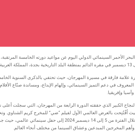
حر الأحمر السينمائي الدولي اليوم عن مواعيد دورته الخامسة المرتقبة، ا
ة علامة فارقة في مسيرة المهرجان، حيث تحتفي بالذكرى السنوية الخامسة
 المعروف في دعم التميز السينمائي، وإلهام الإبداع، ومساندة صنّاع الأفلا
آسيا وإفريقيا.
لنجاح الكبير الذي حققته الدورة الرابعة من المهرجان، التي سجلت أعلى
يث اُفْتُتِحت بالعرض العالمي الأول لفيلم “ضي” للمخرج كريم الشناوي. و
البلد التاريخية خلال الفترة من 5 إلى 14 ديسمبر 2024 إلى حفل سينمائي عال
وأهم المخرجين المبدعين وعشاق السينما من مختلف أنحاء العالم.