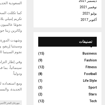
ديسمبر 2021
السعودية الجديدة
نوفمبر 2021
كما تكللت السج
يوليو 2021
تكريم إميلي بل
أكتوبر 2017
نجومًا عالميون 
وكاثرين زيتا جو
تصنيفات
وسينثيا إريفو، 
نجوم السينما الع
(15)
Business
(9)
Fashion
(12)
Fitness
سينمائياً، بما 
ودولياً.
(8)
Football
(1)
Life Style
ومع استعداده لل
(3)
Sport
الجديدة، والمس
(2)
Stars
(12)
Tech
مهرجان البحر الأحمر 