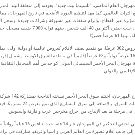
هرجان العام الماضي، “للسينما بيت جديد”، بعودته إلى منطقة البلد المد
ع التراث العالمي. كما مهد لتنظيم الدورة الأضخم في تاريخ المهرجان، مم
المؤثرة عبر القطاع، وإبرام صفقات غير مسبوقة وشراكات جديدة. وسجل ا
عرضاً عالمياً، و15 عرضاً دولياً، و53 عرضاً إقليمياً في منطقة الشرق الأوسط وشمال
ة مهرجان البحر الأحمر السينمائي الدولي كواحد من أهم المحافل الثقافية 
لإقليمي والدولي.
متحدثًا في جلسات السوق، بالإضافة إلى سوق المشاري
وترأس سبايك لي لجنتي التحكيم في المهرجان عبر 14 فئة، حي
 إلى جانب أفلام قصيرة من العالم العربي و آسيا وإفريقيا شاركت في برام