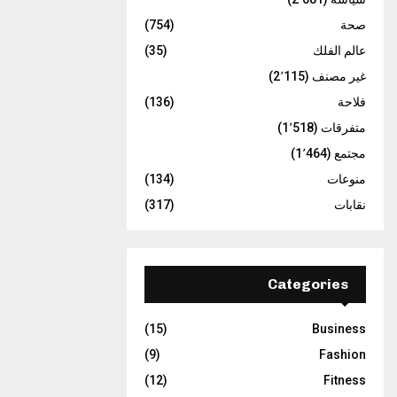
صحة
(754)
عالم الفلك
(35)
غير مصنف
(2٬115)
فلاحة
(136)
متفرقات
(1٬518)
مجتمع
(1٬464)
منوعات
(134)
نقابات
(317)
Categories
(15)
Business
(9)
Fashion
(12)
Fitness