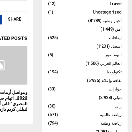
(12)
Travel
(1)
Uncategorized
SHARE
أخبار وطنية
(8٬789)
أمن
(1٬449)
ATED POSTS
إيقافات
(525)
اقتصاد
(1٬231)
البوم صور
(5)
العالم العربي
(1٬506)
تكنولوجيا
(194)
ثقافة وإعلام
(5٬935)
حوارات
(33)
وتتواصل أزمات 
دولي
(2٬928)
2022.. اتها
المصري” فاتن 
رأي
(30)
لنيللي كريم بازد
رياضة عالمية
(571)
رياضة وطنية
(794)
سياسة
(2٬081)