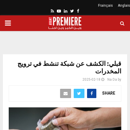
Frainçais
Anglais
Youtube
Rss
Linkedin
Twitter
Facebook
ARY
ENU
قبلي: الكشف عن شبكة تنشط في ترويج
المخدرات
2025-02-18
Na Da
by
SHARE