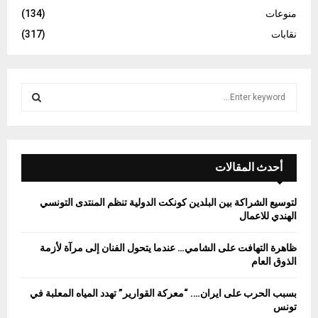
منوعات
(134)
نقابات
(317)
S
e
a
S
r
c
E
h
أحدث المقالات
f
A
o
لتوسيع الشراكة بين البلدين كونكت الدولية تنظم المنتدى التونسي
r
R
الهندي للاعمال
:
C
ظاهرة التهافت على الشامي… عندما يتحول الفنان إلى مرآة لأزمة
الذوق العام
H
بسبب الحرب على ايران…. “معركة القوارير” تهدد المياه المعلبة في
تونس