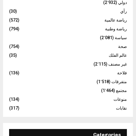
دولي
(2٬932)
رأي
(30)
رياضة عالمية
(572)
رياضة وطنية
(794)
سياسة
(2٬081)
صحة
(754)
عالم الفلك
(35)
غير مصنف
(2٬115)
فلاحة
(136)
متفرقات
(1٬518)
مجتمع
(1٬464)
منوعات
(134)
نقابات
(317)
Categories