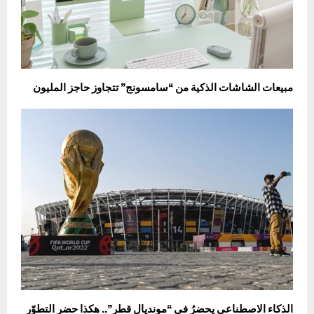
مبيعات الشاشات الذكية من “سامسونج” تتجاوز حاجز المليون
الذكاء الاصطناعي يحضرُ في “مونديال قطر”.. هكذا حضر التطوّر