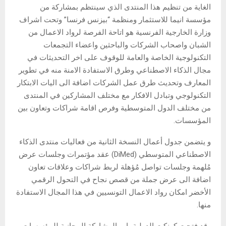
الغاية من تنظيم هذا المنتدى الذي سينتظم بمشاركة من
مؤسسة انيما للاستثمار ومنظمة “بيزنس فرنسا” وتحت اشراف
وزارة الخارجية الفرنسية هو اتاحة الفرصة لرواد الاعمال من
الشبان واصحاب الشركات والباحثين واعضاء التجمعات
التكنولوجية الخاصة والعامة للوقوف على اخر التحديثات في
مجال الذكاء الاصطناعي وطرق الاستفادة الامنة منه في تطوير
المعارف وتحديث طرق عمل الشركات اضافة الى اليات الابتكار
التكنولوجي وتبادل الافكار مع مختلف المشاركين في المنتدى
من مختلف الدول المتوسطية وفرص اقامة شراكات وتعاون بين
المؤسسات.
و يتضمن جدول أعمال النسخة الثانية من فعاليات منتدى الذكاء
الاصطناعي المتوسطي (DiMed) عقد مؤتمرات وجلسات عرض
مُلهمة وجلسات تواصل مُؤهلة لربط شراكات وعلاقات تعاون
اضافة الى عرض جملة من قصص نجاح في التحول الرقمي
الأخضر امكان رواد الاعمال التونسيين في هذا المجال الاستفادة
منها.
وقد فتحت كونكت الدولية باب المشاركة المجانية للمؤسسات