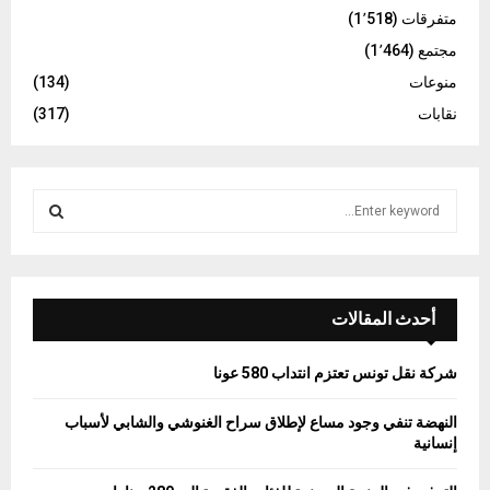
متفرقات
(1٬518)
مجتمع
(1٬464)
منوعات
(134)
نقابات
(317)
S
e
a
S
r
c
E
h
أحدث المقالات
f
A
o
شركة نقل تونس تعتزم انتداب 580 عونا
r
R
:
النهضة تنفي وجود مساع لإطلاق سراح الغنوشي والشابي لأسباب
C
إنسانية
H