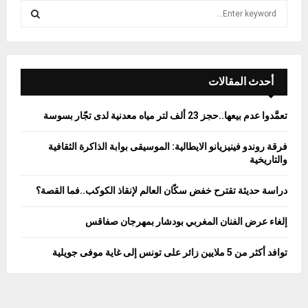
S
e
a
S
r
c
E
h
أحدث المقالات
f
A
o
تعمَّدوا عدم بيعها..حجز 23 ألف لتر مياه معدنية لدى تجّار بسوسة
r
R
:
فرقة روندو فينيزيانو الايطالية: الموسيقى بوابة الذاكرة الثقافية
C
والتاريخية
H
دراسة حديثة تقترح خفض سكّان العالم لإنقاذ الكوكب..فما القصة؟
إلغاء عرض الفنان المغربي بودشار بمهرجان صفاقس
توافد أكثر من 5 ملايين زائر على تونس إلى غاية موفى جويلية