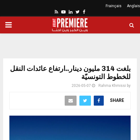
Frainçais
Anglais
Youtube
Rss
Linkedin
Twitter
Facebook
ARY
ENU
بلغت 314 مليون دينار..ارتفاع عائدات النقل
للخطوط التونسيّة
2026-05-07
Rahma Khmissi
by
SHARE